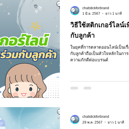
chatstickforbrand
 Market
Motion Graphic
ความรู้ธุรกิจ
1 มิ.ย. 2567
ยาว 1 นาที
วิธีใช้สติกเกอร์ไลน์เ
รลงทุน
ภาวะผู้นำและการบริหาร
LINE application
กับลูกค้า
ในยุคที่การตลาดออนไลน์เป็นเรื
กับลูกค้าถือเป็นหัวใจหลักในก
ระ IT
NFT และ Cryptocurrency
รีวิวเกมส์จาก ChatStick
ความภักดีต่อแบรนด์
at Bot
เวบไซต์
รวมบริการ
Event Sticker
สติกเกอร์ไลน์ 3D
มาสคอต 3D
chatstickforbrand
29 พ.ค. 2567
ยาว 1 นาที