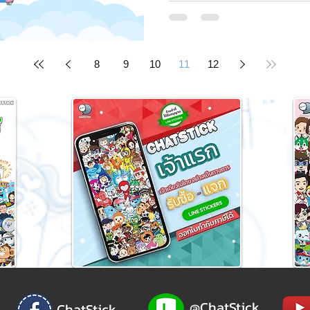
8
9
10
11
12
@ChatStick
ChatStick