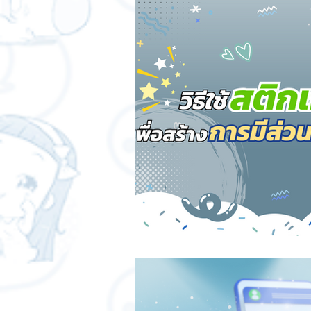
สติกเกอร์แชทสติ๊ค
ChatStick
SME และ แฟรนไชส์
การเงินกา
การออกแบบและดีไซน์
เทคนิคสา
ChatStick NFT Collection
Ch
Sponsored Sticker
มาสคอต