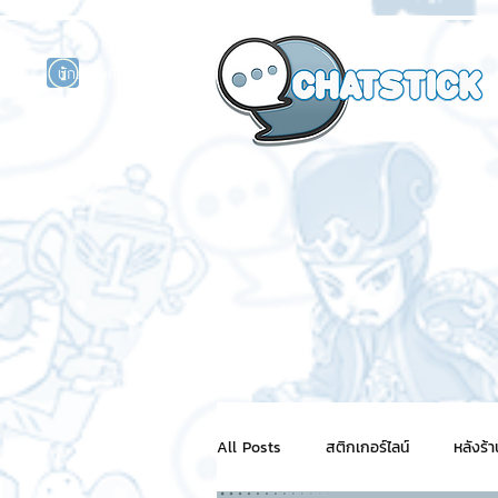
นักแสดงศิลปิน
รนด์
ร์ไลน์
All Posts
สติกเกอร์ไลน์
หลังร้