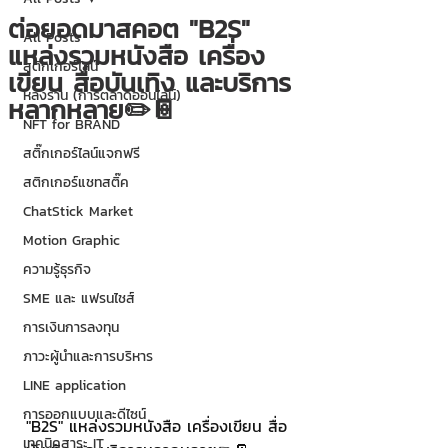
ต่อยอดมาสคอต "B2S"
All Posts
แหล่งรวมหนังสือ เครื่อง
สติกเกอร์ไลน์
เขียน สื่อบันเทิง และบริการ
หลังร้าน (การตลาดออนไลน์)
หลากหลาย✏️📔
NFT for BRAND
สติ๊กเกอร์ไลน์แจกฟรี
สติกเกอร์แชทสติ๊ค
ChatStick Market
Motion Graphic
ความรู้ธุรกิจ
SME และ แฟรนไชส์
การเงินการลงทุน
ภาวะผู้นำและการบริหาร
LINE application
การออกแบบและดีไซน์
"B2S" แหล่งรวมหนังสือ เครื่องเขียน สื่อ
เทคนิคสาระ IT