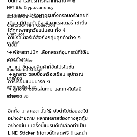
บันเทิง และบริการหลากหลาย✏️📔
NFT และ Cryptocurrency
✨ขนความน่ารักมาครบทั้งครอบครัวเลยที
รีวิวเกมส์จาก ChatStick
เดียว มีด้วยกันถึง 4 คาแรคเตอร์ เข้าถึง
ChatStick NFT Collection
ได้ทุกเพศทุกวัยแน่นอน ทั้ง 4 
Chat Bot
คาแรคเตอร์ได้สื่อถึงกลุ่มลูกค้าต่าง ๆ 
เวบไซต์
ดังนี้
🔸พ่อ สถาปนิก เลือกสรรค์อุปกรณ์ที่ใช้ใน
รวมบริการ
การทำงาน
Event Sticker
🔸 แม่ ชื่นชอบสินค้าที่จัดโปรโมชั่น
Sponsored Sticker
🔸ลูกสาว ชอบซื้อเครื่องเขียน อุปกรณ์
มาสคอต
การเรียนแบบน่ารัก ๆ
สติกเกอร์ไลน์ 3D
🔸ลูกชาย ชอบเล่นเกม และเทคโนโลยี
ต่างๆ
มาสคอต 3D
อีกทั้ง มาสคอต นั้น🥰 ยังนำไปต่อยอดได้
อย่างง่ายดาย หลากหลายช่องทางสุดคุ้ม 
อย่างเช่น ในครั้งนี้แบรนด์ได้เลือกทำเป็น 
LINE Sticker ให้ดาวน์โหลดฟรี !! และนำ