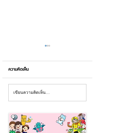
ความคิดเห็น
คนจำภาพได้ดีกว่าข้อความ
สติกเกอร์ LINE ชุ
เขียนความคิดเห็น…
6 เท่า 🧠✨
ของโลกออกมาเมื่อป