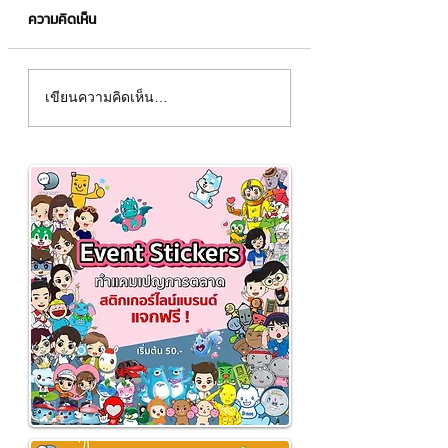
ความคิดเห็น
"Snow Princess" ผิวสวย
มาสคอต "RAMA 2
เขียนความคิดเห็น…
ใสราวกับเจ้าหญิงในแบบ
METAL AND GLAS
ฉบับของคุณเอง👑
พระราม 2 เมททอล
กลาส"