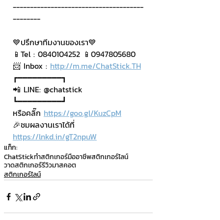
--------------------------------------
--------
💙ปรึกษาทีมงานของเรา💙
📱Tel : 0840104252 📱0947805680
📨 Inbox : 
http://m.me/ChatStick.TH
┏━━━━━━━━━┓
📲 LINE: @chatstick
┗━━━━━━━━━┛
หรือคลิ๊ก 
https://goo.gl/KuzCpM
🎉ชมผลงานเราได้ที่ 
https://lnkd.in/gT2npuW
แท็ก:
ChatStick
ทำสติกเกอร์มืออาชีพ
สติกเกอร์ไลน์
วาดสติกเกอร์
รีวิวมาสคอต
สติกเกอร์ไลน์