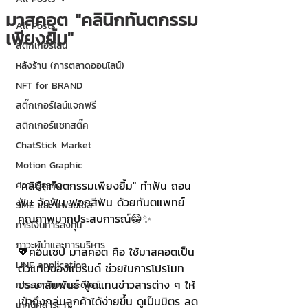
มาสคอต "คลินิกทันตกรรม
All Posts
เพียงยิ้ม"
สติกเกอร์ไลน์
หลังร้าน (การตลาดออนไลน์)
NFT for BRAND
สติ๊กเกอร์ไลน์แจกฟรี
สติกเกอร์แชทสติ๊ค
ChatStick Market
Motion Graphic
"คลินิกทันตกรรมเพียงยิ้ม" ทำฟัน ถอน
ความรู้ธุรกิจ
ฟัน จัดฟัน ฟอกสีฟัน ด้วยทันตแพทย์
SME และ แฟรนไชส์
คุณภาพมากประสบการณ์😁✨
การเงินการลงทุน
ภาวะผู้นำและการบริหาร
💖คอนเซป มาสคอต คือ ใช้มาสคอตเป็น
LINE application
ตัวแทนของแบรนด์ ช่วยในการโปรโมท 
ประชาสัมพันธ์ พูดแทนข่าวสารต่าง ๆ ให้
การออกแบบและดีไซน์
เข้าถึงกลุ่มลูกค้าได้ง่ายขึ้น ดูเป็นมิตร ลด
เทคนิคสาระ IT