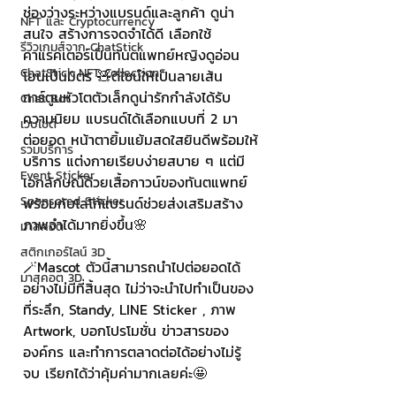
ช่องว่างระหว่างแบรนด์และลูกค้า ดูน่า
NFT และ Cryptocurrency
สนใจ สร้างการจดจำได้ดี เลือกใช้
รีวิวเกมส์จาก ChatStick
คาแรคเตอร์เป็นทันตแพทย์หญิงดูอ่อน
ChatStick NFT Collection
โยนเป็นมิตร 🧸ดีไซน์ให้เป็นลายเส้น
การ์ตูนหัวโตตัวเล็กดูน่ารักกำลังได้รับ
Chat Bot
ความนิยม แบรนด์ได้เลือกแบบที่ 2 มา
เวบไซต์
ต่อยอด หน้าตายิ้มแย้มสดใสยินดีพร้อมให้
รวมบริการ
บริการ แต่งกายเรียบง่ายสบาย ๆ แต่มี
Event Sticker
เอกลักษณ์ด้วยเสื้อกาวน์ของทันตแพทย์ 
Sponsored Sticker
พร้อมกับโลโก้แบรนด์ช่วยส่งเสริมสร้าง
ภาพจำได้มากยิ่งขึ้น🌸
มาสคอต
สติกเกอร์ไลน์ 3D
🪄Mascot ตัวนี้สามารถนำไปต่อยอดได้
มาสคอต 3D
อย่างไม่มีที่สิ้นสุด ไม่ว่าจะนำไปทำเป็นของ
ที่ระลึก, Standy, LINE Sticker , ภาพ 
Artwork, บอกโปรโมชั่น ข่าวสารของ
องค์กร และทำการตลาดต่อได้อย่างไม่รู้
จบ เรียกได้ว่าคุ้มค่ามากเลยค่ะ🤩