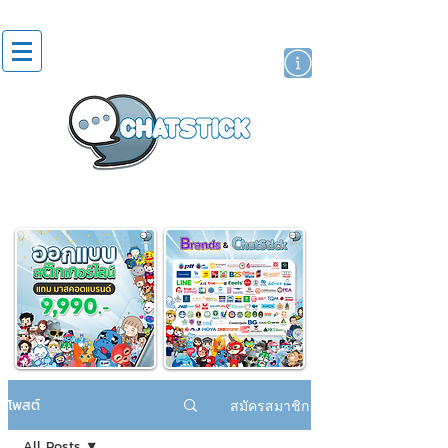
สติกเกอร์ไลน์
นักแสดงศิลปิน
แบรนด์
โพสต์
สมัครสมาชิก
All Posts