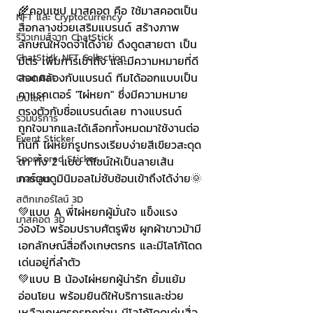
🌾คอนเซป มาสคอต คือ ใช้มาสคอตเป็น
NFT และ Cryptocurrency
สื่อกลางช่วยเสริมแบรนด์ สร้างภาพ
รีวิวเกมส์จาก ChatStick
ลักษณ์ให้จดจำได้ง่าย ดึงดูดสายตา เป็น
ChatStick NFT Collection
มิตร เพิ่มการเข้าถึง และมีความหมายที่ดี
สอดคล้องกับแบรนด์ ทีมได้ออกแบบเป็น
Chat Bot
คาแรคเตอร์ "ไผ่หยก" ซึ่งมีความหมาย
เวบไซต์
ตรงตัวกับชื่อแบรนด์เลย ทางแบรนด์
รวมบริการ
ถูกใจมากและได้เลือกทั้งหมดมาใช้งานต่อ
Event Sticker
ทันที ไผ่หยกรูปทรงเรียบง่ายสีเขียวสะดุด
Sponsored Sticker
ตา ทั้ง 2 แบบ ดีไซน์ให้เป็นลายเส้น
การ์ตูนดูมินิมอลไม่ซับซ้อนเข้าถึงได้ง่าย🌞
มาสคอต
สติกเกอร์ไลน์ 3D
💚แบบ A พี่ไผ่หยกผู้มั่นใจ แข็งแรง 
มาสคอต 3D
ว่องไว พร้อมปราบศัตรูพืช ผูกผ้าขาวม้ามี
เอกลักษณ์สื่อถึงเกษตรกร และมีโลโก้โดด
เด่นอยู่ที่ลำตัว
💚แบบ B น้องไผ่หยกผู้น่ารัก ยิ้มแย้ม 
อ่อนโยน พร้อมยินดีให้บริการและช่วย
เหลือเกษตรกรทุกท่าน มีโลโก้โดดเด่นสื่อ