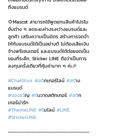
ถึงแบรนด์
🌻Mascot สามารถใช้พูดแทนสินค้าโปรโม
ชั่นต่าง ๆ ลดระยะห่างระหว่างแบรนด์และ
ลูกค้า เสริมความเป็นมิตร สร้างการจดจำ
ให้กับแบรนด์ได้เป็นอย่างดี ไม่ต้องเสียเงิน
จ้างพรีเซนเตอร์ และแบรนด์ได้ต่อยอดเป็น
ของที่ระลึก, Sticker LINE ถือว่าเป็นการ
ลงทุนครั้งเดียวที่คุ้มค่ามาก ๆ ค่ะ🎉
#ChatStick
#สต
ิกเกอร์ไลน์ 
#สร
้าง
แบรนด์
#ของขว
ัญ 
#ร
ับวาดสติกเกอร์ 
#สต
ิก
เกอร์น่ารัก
#ThemeLINE
#ธ
ีมไลน์ 
#LINE
#StickerLINE
--------------------------------------