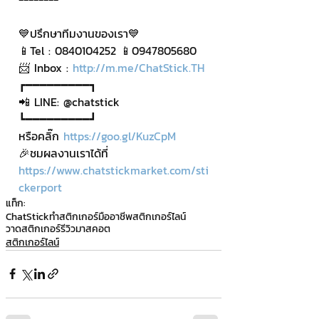
💙ปรึกษาทีมงานของเรา💙
📱Tel : 0840104252 📱0947805680
📨 Inbox : 
http://m.me/ChatStick.TH
┏━━━━━━━━━┓
📲 LINE: @chatstick
┗━━━━━━━━━┛
หรือคลิ๊ก 
https://goo.gl/KuzCpM
🎉ชมผลงานเราได้ที่ 
https://www.chatstickmarket.com/sti
ckerport
แท็ก:
ChatStick
ทำสติกเกอร์มืออาชีพ
สติกเกอร์ไลน์
วาดสติกเกอร์
รีวิวมาสคอต
สติกเกอร์ไลน์