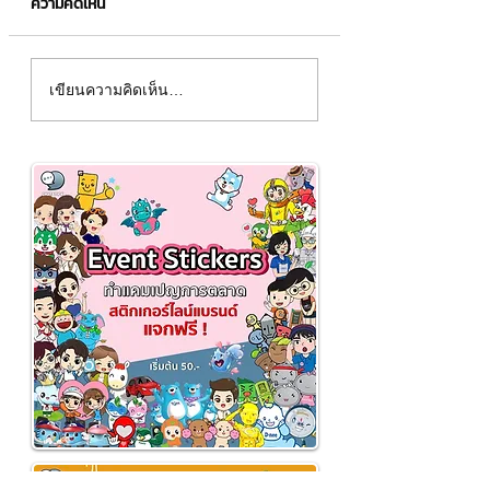
ความคิดเห็น
มาสคอต "VENZ"
มาสคอต "สำนักป้อ
เขียนความคิดเห็น…
และบรรเทาสาธารณ
พระราม 199"