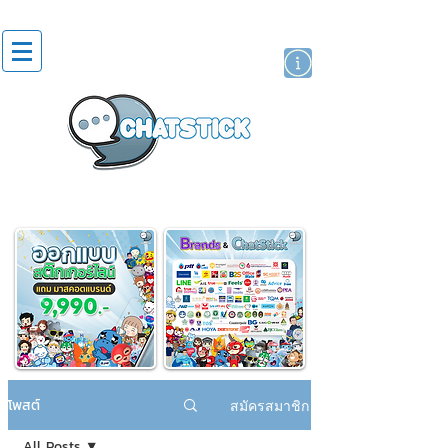
สติกเกอร์ไลน์
นักแสดงศิลปิน
แบรนด์
โพสต์
สมัครสมาชิก
All Posts