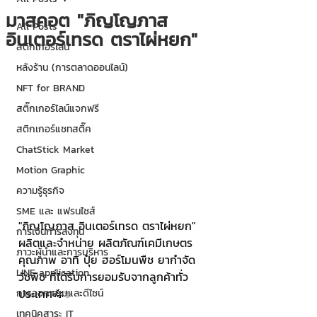
มาสคอต "ภิญโญภาส
All Posts
อินเตอร์เทรด ตราไผ่หยก"
สติกเกอร์ไลน์
หลังร้าน (การตลาดออนไลน์)
NFT for BRAND
สติ๊กเกอร์ไลน์แจกฟรี
สติกเกอร์แชทสติ๊ค
ChatStick Market
Motion Graphic
ความรู้ธุรกิจ
SME และ แฟรนไชส์
"ภิญโญภาส อินเตอร์เทรด ตราไผ่หยก" 
การเงินการลงทุน
ผลิตและจำหน่าย ผลิตภัณฑ์เคมีเกษตร
ภาวะผู้นำและการบริหาร
คุณภาพ อาทิ ปุ๋ย ฮอร์โมนพืช ยากำจัด
LINE application
วัชพืช ที่ได้รับการยอมรับจากลูกค้าทั่ว
ประเทศ🎋✨
การออกแบบและดีไซน์
เทคนิคสาระ IT