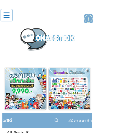
สติกเกอร์ไลน์
นักแสดงศิลปิน
แบรนด์
โพสต์
สมัครสมาชิก
All Posts