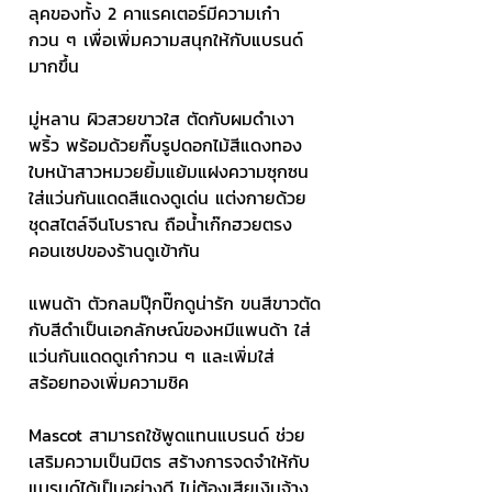
ลุคของทั้ง 2 คาแรคเตอร์มีความเก๋า 
กวน ๆ เพื่อเพิ่มความสนุกให้กับแบรนด์
มากขึ้น
มู่หลาน ผิวสวยขาวใส ตัดกับผมดำเงา
พริ้ว พร้อมด้วยกิ๊บรูปดอกไม้สีแดงทอง 
ใบหน้าสาวหมวยยิ้มแย้มแฝงความซุกซน 
ใส่แว่นกันแดดสีแดงดูเด่น แต่งกายด้วย
ชุดสไตล์จีนโบราณ ถือน้ำเก๊กฮวยตรง
คอนเซปของร้านดูเข้ากัน
แพนด้า ตัวกลมปุ๊กปิ๊กดูน่ารัก ขนสีขาวตัด
กับสีดำเป็นเอกลักษณ์ของหมีแพนด้า ใส่
แว่นกันแดดดูเก๋ากวน ๆ และเพิ่มใส่
สร้อยทองเพิ่มความชิค
Mascot สามารถใช้พูดแทนแบรนด์ ช่วย
เสริมความเป็นมิตร สร้างการจดจำให้กับ
แบรนด์ได้เป็นอย่างดี ไม่ต้องเสียเงินจ้าง