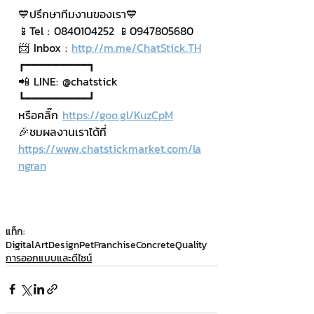
💙ปรึกษาทีมงานของเรา💙
📱Tel : 0840104252 📱0947805680
📨 Inbox : 
http://m.me/ChatStick.TH
┏━━━━━━━━━┓
📲 LINE: @chatstick
┗━━━━━━━━━┛
หรือคลิ๊ก 
https://goo.gl/KuzCpM
🎉ชมผลงานเราได้ที่ 
https://www.chatstickmarket.com/la
ngran
แท็ก:
DigitalArtDesign
PetFranchise
ConcreteQuality
การออกแบบและดีไซน์