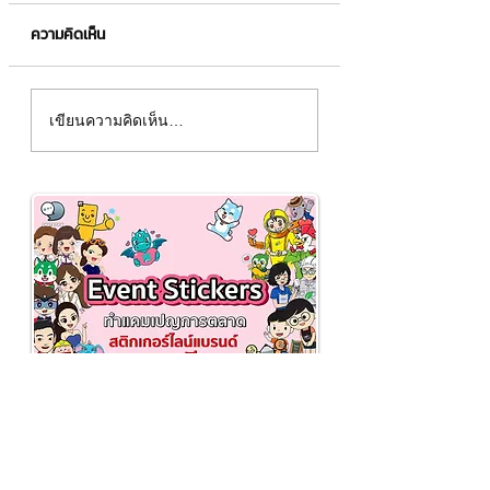
ความคิดเห็น
ผลิตชุดมาสคอตพองลม
ออกแบบมาสคอตแบ
เขียนความคิดเห็น…
ตลาดหลักทรัพย์แห่ง
ภาพกราฟิก VDO 
ประเทศไทย (SET)
📌