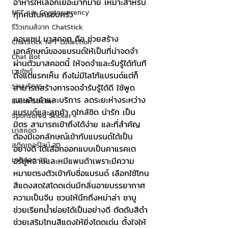
อาหารให้เลือกเยอะมากมาย เหมาะสำหรับ
NFT และ Cryptocurrency
ทุกคนในครอบครัว
รีวิวเกมส์จาก ChatStick
คอนเซป มาสคอต คือ ช่วยสร้าง
ChatStick NFT Collection
เอกลักษณ์ของแบรนด์ให้เป็นที่น่าจดจำ
Chat Bot
ผ่านตัวมาสคอตนี้ ให้จดจำและรับรู้ได้ทันที
เวบไซต์
ตั้งแต่แรกเห็น ถึงไม่มีโลโก้แบรนด์แต่ก็
รวมบริการ
สามารถสร้างการจดจำรับรู้ได้ดี ใช้พูด
แทนสินค้าและบริการ ลดระยะห่างระหว่าง
Event Sticker
แบรนด์และลูกค้า ดูใกล้ชิด น่ารัก เป็น
Sponsored Sticker
มิตร สามารถเข้าถึงได้ง่าย และที่สำคัญ
มาสคอต
ต้องมีเอกลักษณ์เข้ากับแบรนด์ได้เป็น
สติกเกอร์ไลน์ 3D
อย่างดี ได้เลือกออกแบบเป็นคาแรคเต
อร์มู่หลานและหมีแพนด้าเพราะมีความ
มาสคอต 3D
หมายตรงตัวเข้ากับชื่อแบรนด์ เลือกใช้โทน
สีแดงสดใสโดดเด่นมีกลิ่นอายบรรยากาศ
ความเป็นจีน ชวนให้นึกถึงหม่าล่า ชาบู 
ช่วยเรียกน้ำย่อยได้เป็นอย่างดี ตัดดับสีดำ
ช่วยเสริมโทนสีแดงให้ยิ่งโดดเด่น ตั้งใจให้