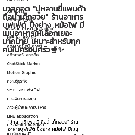
มาสคอต "มู่หลานขี่แพนด้า
All Posts
ถือน้ำเก็กฮวย" ร้านอาหาร
สติกเกอร์ไลน์
บุฟเฟ่ต์ ปิ้งย่าง หม้อไฟ มี
หลังร้าน (การตลาดออนไลน์)
เมนูอาหารให้เลือกเยอะ
NFT for BRAND
มากมาย เหมาะสำหรับทุก
สติ๊กเกอร์ไลน์แจกฟรี
คนในครอบครัว🫕✨
สติกเกอร์แชทสติ๊ค
ChatStick Market
Motion Graphic
ความรู้ธุรกิจ
SME และ แฟรนไชส์
การเงินการลงทุน
ภาวะผู้นำและการบริหาร
LINE application
"มู่หลานขี่แพนด้าถือน้ำเก็กฮวย" ร้าน
การออกแบบและดีไซน์
อาหารบุฟเฟ่ต์ ปิ้งย่าง หม้อไฟ มีเมนู
เทคนิคสาระ IT