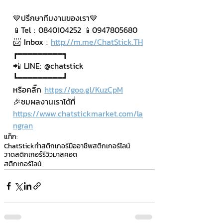
💙ปรึกษาทีมงานของเรา💙
📱Tel : 0840104252 📱0947805680
📨 Inbox : 
http://m.me/ChatStick.TH
┏━━━━━━━━━┓
📲 LINE: @chatstick
┗━━━━━━━━━┛
หรือคลิ๊ก 
https://goo.gl/KuzCpM
🎉ชมผลงานเราได้ที่ 
https://www.chatstickmarket.com/la
ngran
แท็ก:
ChatStick
ทำสติกเกอร์มืออาชีพ
สติกเกอร์ไลน์
วาดสติกเกอร์
รีวิวมาสคอต
สติกเกอร์ไลน์