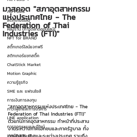
มาสคอต "สภาอุตสาหกรรม
All Posts
แห่งประเทศไทย - The
สติกเกอร์ไลน์
Federation of Thai
หลังร้าน (การตลาดออนไลน์)
Industries (FTI)"
NFT for BRAND
สติ๊กเกอร์ไลน์แจกฟรี
สติกเกอร์แชทสติ๊ค
ChatStick Market
Motion Graphic
ความรู้ธุรกิจ
SME และ แฟรนไชส์
การเงินการลงทุน
"สภาอุตสาหกรรมแห่งประเทศไทย - The 
ภาวะผู้นำและการบริหาร
Federation of Thai Industries (FTI)" 
LINE application
ตัวแทนภาคอุตสาหกรรม ทำหน้าที่ประสาน
การออกแบบและดีไซน์
งานระหว่างภาคเอกชนและภาครัฐบาล ทั้ง
ภายในประเทศและระหว่างประเทศ รวมถึง
เทคนิคสาระ IT