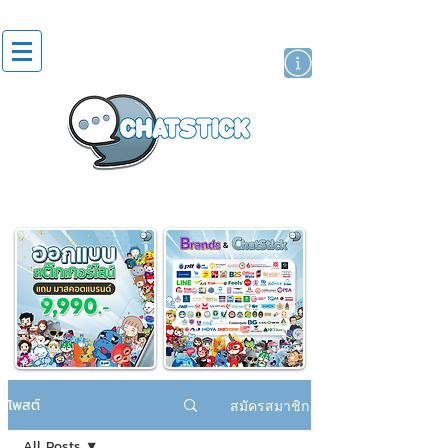
สติกเกอร์ไลน์
นักแสดงศิลปิน
แบรนด์
โพสต์
สมัครสมาชิก
All Posts