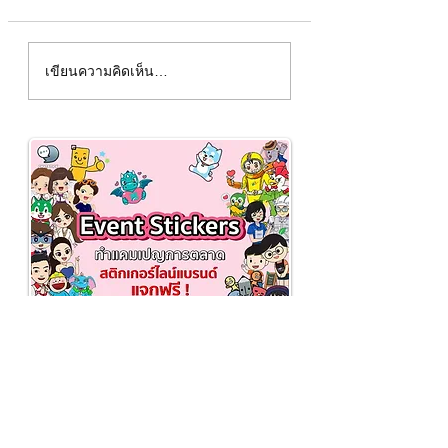
มาสคอต "ห้างทองเจริญ
มาสคอต "Italthai -
เขียนความคิดเห็น…
สัก - HANG THONG
ไทย"
CHAROENSAK"