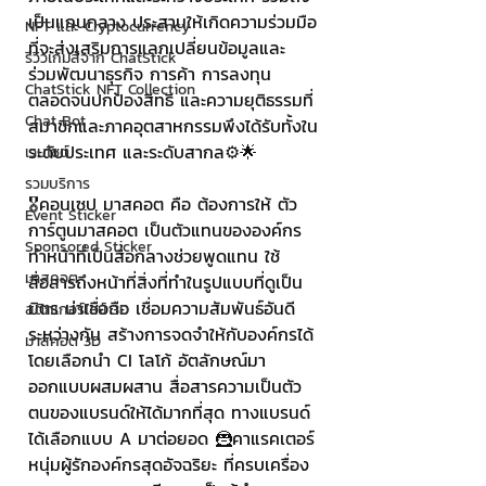
เป็นแกนกลาง ประสานให้เกิดความร่วมมือ
NFT และ Cryptocurrency
ที่จะส่งเสริมการแลกเปลี่ยนข้อมูลและ
รีวิวเกมส์จาก ChatStick
ร่วมพัฒนาธุรกิจ การค้า การลงทุน 
ChatStick NFT Collection
ตลอดจนปกป้องสิทธิ และความยุติธรรมที่
Chat Bot
สมาชิกและภาคอุตสาหกรรมพึงได้รับทั้งใน
ระดับประเทศ และระดับสากล⚙🌟
เวบไซต์
รวมบริการ
🎖คอนเซป มาสคอต คือ ต้องการให้ ตัว
Event Sticker
การ์ตูนมาสคอต เป็นตัวแทนขององค์กร 
Sponsored Sticker
ทำหน้าที่เป็นสื่อกลางช่วยพูดแทน ใช้
มาสคอต
สื่อสารถึงหน้าที่สิ่งที่ทำในรูปแบบที่ดูเป็น
มิตร น่าเชื่อถือ เชื่อมความสัมพันธ์อันดี
สติกเกอร์ไลน์ 3D
ระหว่างกัน สร้างการจดจำให้กับองค์กรได้
มาสคอต 3D
โดยเลือกนำ CI โลโก้ อัตลักษณ์มา
ออกแบบผสมผสาน สื่อสารความเป็นตัว
ตนของแบรนด์ให้ได้มากที่สุด ทางแบรนด์
ได้เลือกแบบ A มาต่อยอด 🦹คาแรคเตอร์
หนุ่มผู้รักองค์กรสุดอัจฉริยะ ที่ครบเครื่อง