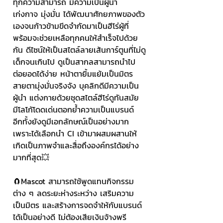
ทุกความสามารถ มีความเป็นผู้นำ 
เก่งกาจ มุ่งมั่น ได้พัฒนาศักยภาพของตัว
เองจนก้าวข้ามขีดจำกัดมาเป็นฮีโร่ผู้ที่
พร้อมจะช่วยเหลือทุกคนให้สำเร็จไปด้วย
กัน ดีไซน์ให้เป็นสไตล์ลายเส้นการ์ตูนที่ไม่ดู
เด็กจนเกินไป ดูเป็นสากลสามารถนำไป
ต่อยอดได้ง่าย หน้าตายิ้มแย้มเป็นมิตร 
สายตามุ่งมั่นจริงจัง บุคลิกดีมีความเป็น
ผู้นำ แต่งกายด้วยชุดสไตล์ฮีโร่ดูทันสมัย 
มีโลโก้โดดเด่นตอกย้ำความเป็นแบรนด์ 
อีกทั้งยังดูมีเอกลักษณ์เป็นอย่างมาก 
เพราะได้เลือกนำ CI เข้ามาผสมผสานให้
เกิดเป็นภาพจำและสื่อถึงองค์กรได้อย่าง
มากที่สุด💥
🧲Mascot สามารถใช้พูดแทนกิจกรรม
ต่าง ๆ ลดระยะห่างระหว่าง เสริมความ
เป็นมิตร และสร้างการจดจำให้กับแบรนด์
ได้เป็นอย่างดี ไม่ต้องเสียเงินจ้างพรี