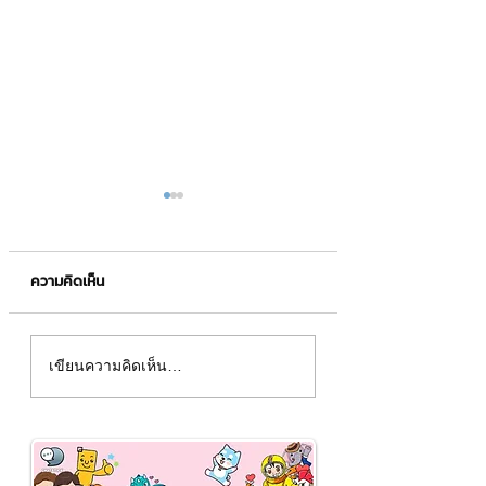
ความคิดเห็น
คนจำภาพได้ดีกว่าข้อความ
สติกเกอร์ LINE ชุ
เขียนความคิดเห็น…
6 เท่า 🧠✨
ของโลกออกมาเมื่อป