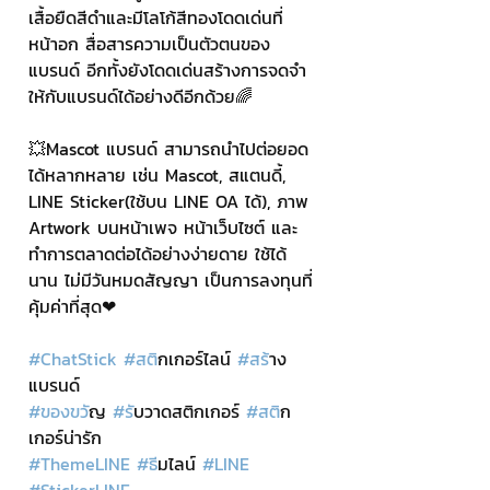
เสื้อยืดสีดำและมีโลโก้สีทองโดดเด่นที่
หน้าอก สื่อสารความเป็นตัวตนของ
แบรนด์ อีกทั้งยังโดดเด่นสร้างการจดจำ
ให้กับแบรนด์ได้อย่างดีอีกด้วย🌈
💥Mascot แบรนด์ สามารถนำไปต่อยอด
ได้หลากหลาย เช่น Mascot, สแตนดี้, 
LINE Sticker(ใช้บน LINE OA ได้), ภาพ 
Artwork บนหน้าเพจ หน้าเว็บไซต์ และ
ทำการตลาดต่อได้อย่างง่ายดาย ใช้ได้
นาน ไม่มีวันหมดสัญญา เป็นการลงทุนที่
คุ้มค่าที่สุด❤
#ChatStick
#สต
ิกเกอร์ไลน์ 
#สร
้าง
แบรนด์
#ของขว
ัญ 
#ร
ับวาดสติกเกอร์ 
#สต
ิก
เกอร์น่ารัก
#ThemeLINE
#ธ
ีมไลน์ 
#LINE
#StickerLINE