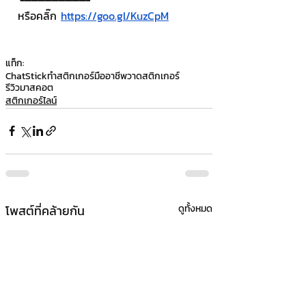
หรือคลิ๊ก 
https://goo.gl/KuzCpM
แท็ก:
ChatStick
ทำสติกเกอร์มืออาชีพ
วาดสติกเกอร์
รีวิวมาสคอต
สติกเกอร์ไลน์
โพสต์ที่คล้ายกัน
ดูทั้งหมด