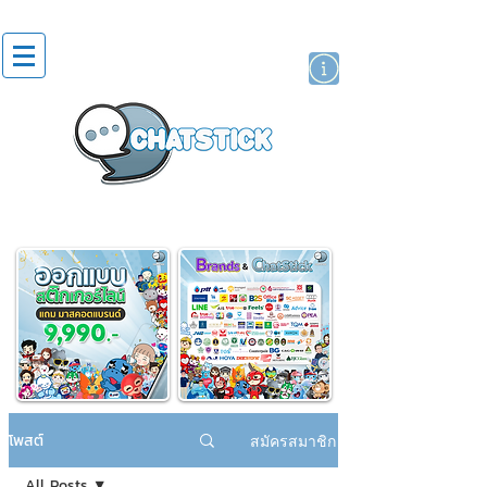
สติกเกอร์ไลน์
นักแสดงศิลปิน
แบรนด์
โพสต์
สมัครสมาชิก
All Posts