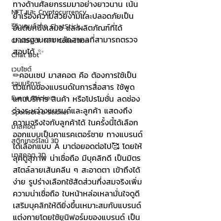
ทางด้านศัลยกรรมมาอย่างยาวนาน เน้น
NFT และ Cryptocurrency
ย้ำเรื่องความสวยงามและปลอดภัยเป็น
รีวิวเกมส์จาก ChatStick
อันดับหนึ่งเสมอ และผลิตภัณฑ์ที่ได้
มาตรฐานตามหลักสากลที่สามารถตรวจ
ChatStick NFT Collection
สอบได้ ✨
Chat Bot
เวบไซต์
✏คอนเซป มาสคอต คือ ต้องการใช้เป็น
รวมบริการ
ตัวแทนของแบรนด์ในการสื่อสาร ใช้พูด
แทนบริการ สินค้า หรือโปรโมชั่น ลดช่อง
Event Sticker
ว่างระหว่างแบรนด์และลูกค้า แสดงถึง
Sponsored Sticker
ความจริงใจกับลูกค้าได้ ในครั้งนี้ได้เลือก
มาสคอต
ออกแบบเป็นคาแรคเตอร์ชาย ทางแบรนด์
สติกเกอร์ไลน์ 3D
ได้เลือกแบบ A มาต่อยอดต่อไป🥰 โดยให้
มาสคอต 3D
ลุคดูสุภาพ น่าเชื่อถือ มีบุคลิกดี เป็นมิตร 
สไตล์ลายเส้นคลีน ๆ สะอาดตา เข้าถึงได้
ง่าย รูปร่างเลือกใช้สัดส่วนกึ่งสมจริงเพิ่ม
ความน่าเชื่อถือ ใบหน้าหล่อเหลามั่นใจดูดี 
เสริมบุคลิกให้ดียิ่งขึ้นเหมาะสมกับแบรนด์ 
แต่งกายโดยใช้ยูนิฟอร์มของแบรนด์ เป็น