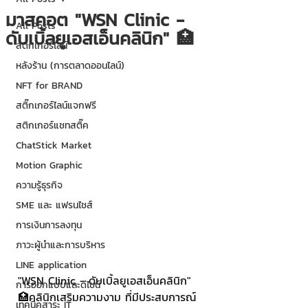
มาสคอต "WSN Clinic -
All Posts
ดับเบิ้ลยูเอสเอ็นคลินิก" 🏥
สติกเกอร์ไลน์
หลังร้าน (การตลาดออนไลน์)
NFT for BRAND
สติ๊กเกอร์ไลน์แจกฟรี
สติกเกอร์แชทสติ๊ค
ChatStick Market
Motion Graphic
ความรู้ธุรกิจ
SME และ แฟรนไชส์
การเงินการลงทุน
ภาวะผู้นำและการบริหาร
LINE application
"WSN Clinic - ดับเบิ้ลยูเอสเอ็นคลินิก" 
การออกแบบและดีไซน์
🏥คลินิกเสริมความงาม ที่มีประสบการณ์
เทคนิคสาระ IT