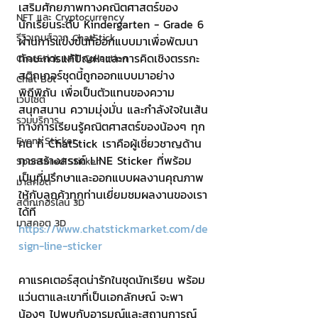
เสริมศักยภาพทางคณิตศาสตร์ของ
NFT และ Cryptocurrency
นักเรียนระดับ Kindergarten - Grade 6 
รีวิวเกมส์จาก ChatStick
ผ่านการแข่งขันที่ออกแบบมาเพื่อพัฒนา
ทักษะการแก้ปัญหาและการคิดเชิงตรรกะ 
ChatStick NFT Collection
สติกเกอร์ชุดนี้ถูกออกแบบมาอย่าง
Chat Bot
พิถีพิถัน เพื่อเป็นตัวแทนของความ
เวบไซต์
สนุกสนาน ความมุ่งมั่น และกำลังใจในเส้น
รวมบริการ
ทางการเรียนรู้คณิตศาสตร์ของน้องๆ ทุก
Event Sticker
คน ที่ ChatStick เราคือผู้เชี่ยวชาญด้าน
การสร้างสรรค์ LINE Sticker ที่พร้อม
Sponsored Sticker
เป็นที่ปรึกษาและออกแบบผลงานคุณภาพ
มาสคอต
ให้กับลูกค้าทุกท่านเยี่ยมชมผลงานของเรา
สติกเกอร์ไลน์ 3D
ได้ที่ 
มาสคอต 3D
https://www.chatstickmarket.com/de
sign-line-sticker
คาแรคเตอร์สุดน่ารักในชุดนักเรียน พร้อม
แว่นตาและเขาที่เป็นเอกลักษณ์ จะพา
น้องๆ ไปพบกับอารมณ์และสถานการณ์