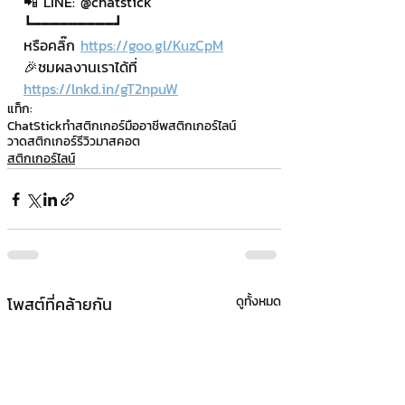
📲 LINE: @chatstick
┗━━━━━━━━━┛
หรือคลิ๊ก 
https://goo.gl/KuzCpM
🎉ชมผลงานเราได้ที่ 
https://lnkd.in/gT2npuW
แท็ก:
ChatStick
ทำสติกเกอร์มืออาชีพ
สติกเกอร์ไลน์
วาดสติกเกอร์
รีวิวมาสคอต
สติกเกอร์ไลน์
โพสต์ที่คล้ายกัน
ดูทั้งหมด