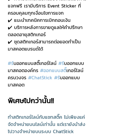
แจกฟรี เรามีบริการ Event Sticker ที่
ครอบคุลมทุกเงื่อนไขการแจก
✔️ แนะนำเทคนิคการเบิกถอนเงิน
✔️ บริการหลังการขายดูแลให้คำปรึกษา
ตลอดอายุสติกเกอร์
✔️ ชุดสติกเกอร์สามารถต่อยอดทำเป็น
มาสคอตแบรนด์ได้
#ร
ับออกแบบสติ๊เกอร์ไลน์ 
#ร
ับออกแบบ
มาสคอตองค์กร 
#ออกแบบสต
ิ๊เกอร์ไลน์
ครบวงจร 
#ChatStick
#ร
ับออกแบบ
มาสคอต
พิเศษไปกว่านั้น!!
ทำสติกเกอร์ไลน์กับแชทสติ๊ค ไม่เพียงแค่
จัดจำหน่ายบนไลน์เท่านั้น แต่เรายังนำส่ง
ไปวางจำหน่ายบนระบบ ChatStick 