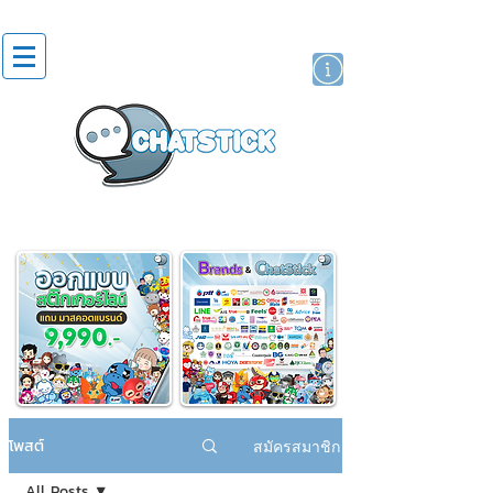
สติกเกอร์ไลน์
นักแสดงศิลปิน
แบรนด์
โพสต์
สมัครสมาชิก
All Posts