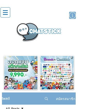
สติกเกอร์ไลน์
นักแสดงศิลปิน
แบรนด์
โพสต์
สมัครสมาชิก
All Posts