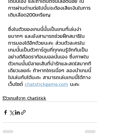
ได้นั่นเอง และถ้าโดนตีจนเลือดน้อย ใน
การผ่านด่านต่อไปนั้นจะต้องเสียเงินในการ
เติมเลือด200เหรียญ
ซึ่งในตัวของเกมนี้นั้นเป็นเกมที่เล่นง่า
ยมากๆ และยังสามารถช่วยฝึกสมาธิใน
การมองได้อีกด้วยนะคะ ส่วนตัวละครใน
เกมนั้นเป็นตัวการ์ตูนที่ทุกคนรู้จักกันเป็น
อย่างดีคือดราก้อนบอลนั่นเอง ซึ่งภาพใน
ตัวเกมนั้นมีลายเส้นที่น่ารักและสดใสมากที
เดียวเลยค่ะ ถ้าหากใครเบื่อๆ ลองนำเกมนี้
ไปเล่นกันได้นะคะ สามารถเล่นเกมนี้ได้ทาง
เว็บไซต์ 
chatstickgame.com
 นะคะ
รีวิวเกมส์จาก ChatStick