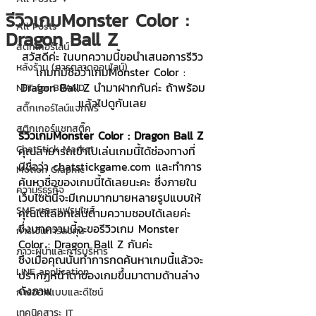
รีวิวเกมMonster Color :
All Posts
Dragon Ball Z
สติกเกอร์ไลน์
สวัสดีค่ะ ในบทความนี้ขอนำเสนอการรีวิว
หลังร้าน (การตลาดออนไลน์)
เกมที่มีชื่อว่าเกมMonster Color : 
Dragon Ball Z นำมาฝากกันค่ะ ถ้าพร้อม
NFT for BRAND
แล้วไปดูกันเลย
สติ๊กเกอร์ไลน์แจกฟรี
สติกเกอร์แชทสติ๊ค
รีวิวเกมMonster Color : Dragon Ball Z
ChatStick Market
คุณสามารถเข้าไปเล่นเกมนี้ได้ช่องทางที่
มีชื่อว่า chatstickgame.com และทำการ
Motion Graphic
ค้นหาชื่อของเกมนี้ได้เลยนะคะ ซึ่งภายใน
ความรู้ธุรกิจ
เว็บไซต์นี้จะมีเกมมากมายหลายรูปแบบให้
SME และ แฟรนไชส์
คุณได้เลือกเล่นตามความชอบได้เลยค่ะ 
ซึ่งบทความนี้จะขอรีวิวเกม Monster 
การเงินการลงทุน
Color : Dragon Ball Z กันค่ะ
ภาวะผู้นำและการบริหาร
ซึ่งเมื่อคุณนั้นทำการกดค้นหาเกมนี้แล้วจะ
LINE application
ปรากฏหน้าตาของเกมขึ้นมาตามด้านล่าง
ดังภาพ
การออกแบบและดีไซน์
เทคนิคสาระ IT