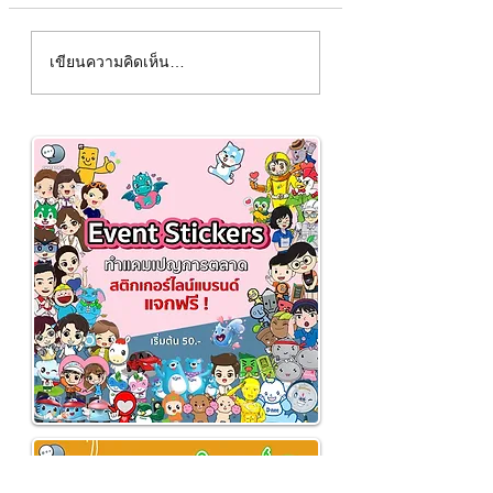
พร้อมร่ายเวทไปกับเหล่าพ่อ
ออกผจญภัยเพื่อพิท
เขียนความคิดเห็น…
มดกับเกม Wizard Fury
จักรวาลไปกับเหล่า
Road
Guardian of Gala