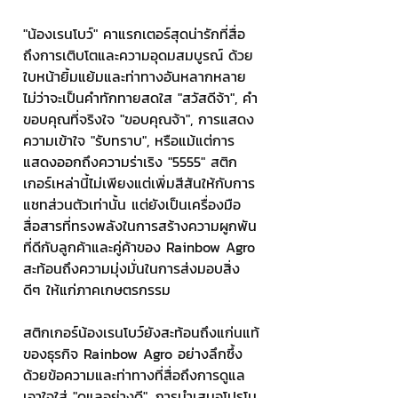
"น้องเรนโบว์" คาแรกเตอร์สุดน่ารักที่สื่อ
ถึงการเติบโตและความอุดมสมบูรณ์ ด้วย
ใบหน้ายิ้มแย้มและท่าทางอันหลากหลาย 
ไม่ว่าจะเป็นคำทักทายสดใส "สวัสดีจ้า", คำ
ขอบคุณที่จริงใจ "ขอบคุณจ้า", การแสดง
ความเข้าใจ "รับทราบ", หรือแม้แต่การ
แสดงออกถึงความร่าเริง "5555" สติก
เกอร์เหล่านี้ไม่เพียงแต่เพิ่มสีสันให้กับการ
แชทส่วนตัวเท่านั้น แต่ยังเป็นเครื่องมือ
สื่อสารที่ทรงพลังในการสร้างความผูกพัน
ที่ดีกับลูกค้าและคู่ค้าของ Rainbow Agro 
สะท้อนถึงความมุ่งมั่นในการส่งมอบสิ่ง
ดีๆ ให้แก่ภาคเกษตรกรรม
สติกเกอร์น้องเรนโบว์ยังสะท้อนถึงแก่นแท้
ของธุรกิจ Rainbow Agro อย่างลึกซึ้ง 
ด้วยข้อความและท่าทางที่สื่อถึงการดูแล
เอาใจใส่ "ดูแลอย่างดี", การนำเสนอโปรโม