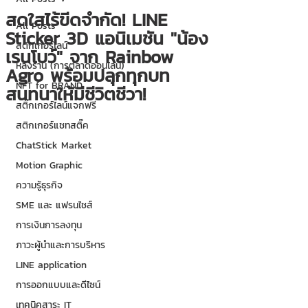
สดใสไร้ขีดจำกัด! LINE
All Posts
Sticker 3D แอนิเมชัน "น้อง
สติกเกอร์ไลน์
เรนโบว์" จาก Rainbow
หลังร้าน (การตลาดออนไลน์)
Agro พร้อมปลุกทุกบท
NFT for BRAND
สนทนาให้มีชีวิตชีวา!
สติ๊กเกอร์ไลน์แจกฟรี
สติกเกอร์แชทสติ๊ค
ChatStick Market
Motion Graphic
ความรู้ธุรกิจ
SME และ แฟรนไชส์
การเงินการลงทุน
ภาวะผู้นำและการบริหาร
LINE application
การออกแบบและดีไซน์
เทคนิคสาระ IT