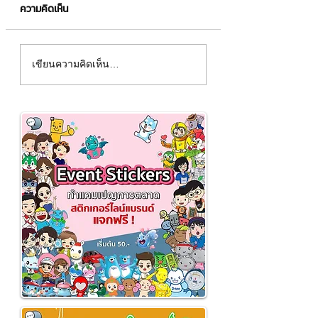
ความคิดเห็น
เปลี่ยนแบรนด์คุณให้มีชีวิต!
ยกระดับมาสคอตแบ
เขียนความคิดเห็น…
ด้วย "มาสคอต" สุดคิวท์ที่
3D และสติกเกอร์ไล
ใครเห็นก็ต้องหลงรัก 🥰✨
วงจร ✔️