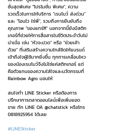
ชั่นสุดพิเศษ "โปรโมชั่น พิเศษ", ความ
รวดเร็วในการให้บริการ "เรนโบว์ ส่งด่วน" 
และ "โอนไว ใช่พี่", รวมถึงการยืนยันถึง
คุณภาพ "ของแทร่!!!" นอกจากนี้ยังมีสติก
เกอร์ที่ช่วยให้การสื่อสารในชีวิตประจำวันไม่
น่าเบื่อ เช่น "หัวจะปวด" หรือ "ช่วยเค้า
ด้วย" ที่เสริมสร้างความใกล้ชิดให้แบรนด์
เข้าถึงใจผู้ใช้มากยิ่งขึ้น ทุกการเคลื่อนไหว
ของน้องเรนโบว์จึงไม่ใช่แค่สติกเกอร์ แต่
คือตัวแทนของความใส่ใจและนวัตกรรมที่ 
Rainbow Agro มอบให้
สนใจทำ LINE Sticker หรือต้องการ
ปรึกษาการตลาดออนไลน์เพื่อเพิ่มยอด
ขาย ทัก LINE OA @chatstick หรือโทร 
0818925954 ได้เลย
#LINESticker