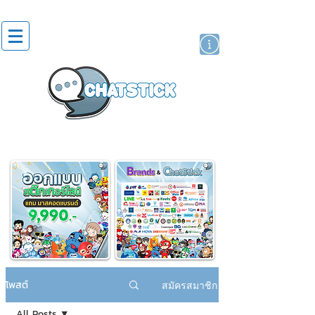
สติกเกอร์ไลน์
นักแสดงศิลปิน
แบรนด์
โพสต์
สมัครสมาชิก
All Posts