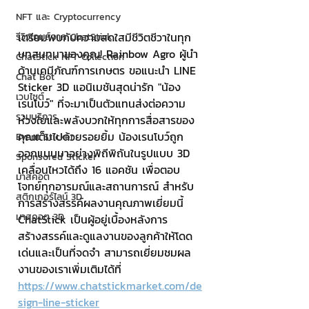
NFT และ Cryptocurrency
เตรียมพบกับความสดใสมีชีวิตชีวาในทุก
รีวิวเกมส์จาก ChatStick
บทสนทนาของคุณ! Rainbow Agro ผู้นำ
ChatStick NFT Collection
ด้านเคมีภัณฑ์การเกษตร ขอแนะนำ LINE 
Chat Bot
Sticker 3D แอนิเมชันสุดน่ารัก "น้อง
เวบไซต์
เรนโบว์" ที่จะมาเป็นตัวแทนส่งต่อความ
รวมบริการ
ห่วงใยและพลังบวกให้ทุกการสื่อสารของ
คุณเต็มไปด้วยรอยยิ้ม น้องเรนโบว์ถูก
Event Sticker
ออกแบบมาอย่างพิถีพิถันในรูปแบบ 3D 
Sponsored Sticker
เคลื่อนไหวได้ถึง 16 แอคชัน เพื่อตอบ
มาสคอต
โจทย์ทุกอารมณ์และสถานการณ์ สำหรับ
สติกเกอร์ไลน์ 3D
การสร้างสรรค์ผลงานคุณภาพเยี่ยมนี้ 
มาสคอต 3D
ChatStick เป็นผู้อยู่เบื้องหลังการ
สร้างสรรค์และดูแลงานของลูกค้าให้โดด
เด่นและเป็นที่จดจำ สามารถเยี่ยมชมผล
งานของเราเพิ่มเติมได้ที่ 
https://www.chatstickmarket.com/de
sign-line-sticker