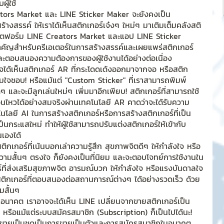
ู้ใช้
tors Market และ LINE Sticker Maker จะยังคงเป็น
สรรค์ ให้เราได้เห็นสติกเกอร์เจ๋งๆ ใหม่ๆ มาเติมเต็มคลังสติ
ตฟอร์ม LINE Creators Market และแอป LINE Sticker 
คัญสำหรับครีเอเตอร์ในการสร้างสรรค์และเผยแพร่สติกเกอร์ 
ะตอบสนองความต้องการของผู้ใช้งานได้อย่างต่อเนื่อง
ได้เห็นสติกเกอร์ AR ที่กระโดดเด้งออกมาจากจอ หรือสติก
งตามใจชอบ! หรือแม้แต่ "Custom Sticker" ที่เราสามารถพิมพ์
 และจะมีลูกเล่นใหม่ๆ เพิ่มมาอีกเพียบ! สติกเกอร์ที่สามารถใช้
อนไหวได้อย่างสมจริงผ่านเทคโนโลยี AR คาดว่าจะได้รับความ
นโลยี AI ในการสร้างสติกเกอร์หรือการสร้างสติกเกอร์ที่เป็น
กระแสใหม่ ทำให้ผู้ใช้สามารถปรับแต่งสติกเกอร์ให้เข้ากับ
เองได้
สติกเกอร์ที่เน้นบอกเล่าความรู้สึก สุขภาพจิตดีๆ ให้กำลังใจ หรือ
ความสั้นๆ ตรงใจ ก็ยังคงเป็นที่นิยม และจะตอบโจทย์การใช้งานใน
ร์ที่ส่งเสริมสุขภาพจิต อารมณ์บวก ให้กำลังใจ หรือแรงบันดาลใจ
งสติกเกอร์ที่ตอบสนองต่อสถานการณ์ต่างๆ ได้อย่างรวดเร็ว ด้วย
สั้นๆ
าในอนาคต เราอาจจะได้เห็น LINE เปลี่ยนจากขายสติกเกอร์เป็น
หรือแม้แต่ระบบสมัครสมาชิก (Subscription) ก็เป็นไปได้นะ! 
ขายเป็นชุดเป็นการขายเป็นตัวและการสมัครสมาชิกในอนาคต