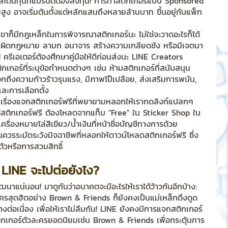
ี่แหละต้นทุนที่แบรนด์ต้องลงทุน! การทำสติกเกอร์แบบ Sponsored 
ายสูง อาจเริ่มต้นตั้งแต่หลักแสนถึงหลายล้านบาท ขึ้นอยู่กับแพ็ก
เขาก็มีกฎเหล็กในการพิจารณาสติกเกอร์นะ ไม่ใช่จะวาดอะไรก็ได้
้อหาผิดกฎหมาย ลามก อนาจาร สร้างความเกลียดชัง หรือมีเจตนา
รีเอเตอร์ต้องศึกษาคู่มือให้ดีก่อนส่งนะ LINE Creators 
กเกอร์ที่ระบุข้อกำหนดต่างๆ เช่น ห้ามสติกเกอร์ที่สนับสนุน
ึงความก้าวร้าวรุนแรง, มีภาพโป๊เปลือย, ส่งเสริมการพนัน, 
และการเลือกตั้ง
เรื่องแจกสติกเกอร์ฟรีที่พยายามหลอกให้เรากดลิงก์แปลกๆ 
ด้สติกเกอร์ฟรี ต้องโหลดจากแท็บ "Free" ใน Sticker Shop ใน
ครื่องหมายโล่สีเขียว/น้ำเงินที่หน้าชื่อบัญชีทางการด้วย 
งานควรระมัดระวังมิจฉาชีพที่หลอกให้ดาวน์โหลดสติกเกอร์ฟรี ซึ่ง
ัวหรือการสวมสิทธิ์
 LINE จะไปต่อยังไง?
นาแน่นอน! มาดูกันว่าอนาคตจะมีอะไรให้เราได้ว้าวกันอีกบ้าง:
ะครสุดฮิตอย่าง Brown & Friends ก็ยังคงเป็นแม่เหล็กดึงดูด
งต่อเนื่อง เพื่อให้เราไม่ลืมกัน! LINE ยังคงมีการแจกสติกเกอร์
ติกเกอร์ตัวละครยอดนิยมเช่น Brown & Friends เพื่อกระตุ้นการ