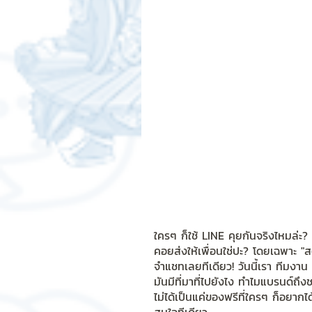
สติกเกอร์แชทสติ๊ค
ChatStic
Motion Graphic
ความรู้ธุรกิจ
การเงินการลงทุน
ภาวะผู้นำแล
LINE application
การออกแบบ
เทคนิคสาระ IT
NFT และ Cryp
ใครๆ ก็ใช้ LINE คุยกันจริงไหมล่ะ?
คอยส่งให้เพื่อนใช่ปะ? โดยเฉพาะ "สต
จำแชทเลยทีเดียว! วันนี้เรา ทีมงาน
มันมีที่มาที่ไปยังไง ทำไมแบรนด์ถึ
รีวิวเกมส์จาก ChatStick
Cha
ไม่ได้เป็นแค่ของฟรีที่ใครๆ ก็อยากไ