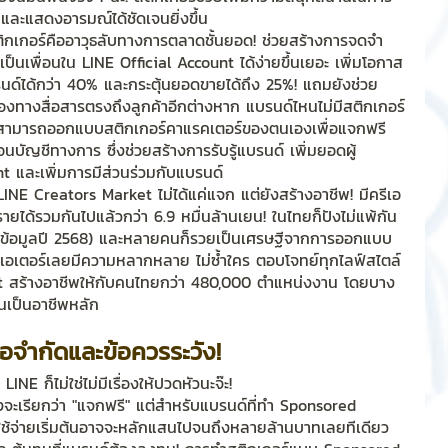
าและแสดงอารมณ์ได้ชัดเจนยิ่งขึ้น
ิกเกอร์คืออาวุธลับทางการตลาดชั้นยอด! ช่วยสร้างการจดจำ
ป็นเพื่อนใน LINE Official Account ได้ง่ายขึ้นเยอะ เพิ่มโอกาส
นด์ได้กว่า 40% และกระตุ้นยอดขายได้ถึง 25%! แถมยังช่วย
องทางสื่อสารตรงถึงลูกค้าอีกต่างหาก แบรนด์ไหนไม่มีสติกเกอร์
สามารถออกแบบสติกเกอร์คาแรคเตอร์ของตนเองเพื่อแจกฟรี 
พื่อนบัญชีทางการ ซึ่งช่วยสร้างการรับรู้แบรนด์ เพิ่มยอดผู้
t และเพิ่มการมีส่วนร่วมกับแบรนด์
LINE Creators Market ไม่ได้แค่แจก แต่ยังสร้างอาชีพ! มีครีเอ
ายได้รวมกันไปแล้วกว่า 6.9 หมื่นล้านเยน! ในไทยก็ปังไม่แพ้กัน 
คน (ข้อมูลปี 2568) และหลายคนก็รวยเป็นเศรษฐีจากการออกแบบ
ครีเอเตอร์เลยมีความหลากหลาย ไม่ซ้ำใคร ตอบโจทย์ทุกไลฟ์สไตล์
t สร้างอาชีพให้กับคนไทยกว่า 480,000 ตำแหน่งงาน โดยบาง
นเป็นอาชีพหลัก
ฉข้อจำกัดและข้อควรระวัง!
INE ก็ไม่ใช่ไม่มีเรื่องให้ปวดหัวนะจ๊ะ!
งจะเรียกว่า "แจกฟรี" แต่สำหรับแบรนด์ที่ทำ Sponsored 
่าใช้จ่ายเริ่มต้นอาจจะหลักแสนไปจนถึงหลายล้านบาทเลยทีเดียว 