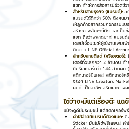
แชท ทำให้การสื่อสารมีชีวิตชีว
สำหรับสายธุรกิจ (แบรนด์):
 สต
แบรนด์ได้ดีกว่า 50% ดึงคนมาเ
ให้ลูกค้าอยากร่วมกิจกรรมแบร
สร้างภาพลักษณ์ดีๆ และเป็นช่
แจก ถือว่าพลาดมาก! แบรนด์
โดยมีเงื่อนไขให้ผู้ใช้งานเพิ่มเ
ติดตาม LINE Official Accoun
สำหรับสายติสต์ (ครีเอเตอร์):
 
เตอร์ทั่วโลกกว่า 2 ล้านคน ทำร
มีครีเอเตอร์กว่า 1.44 ล้าน
สติกเกอร์นี่แหละ! สติกเกอร์
จริงๆ LINE Creators Marke
คนทำเป็นอาชีพเสริมและบางค
ใช่ว่าจะมีแต่เรื่องดี: แ
แม้จะดูดีมีประโยชน์ แต่สติกเกอร์ฟรี L
ค่าใช้จ่ายที่แบรนด์ต้องแบก:
 ถึ
Sticker มันไม่ใช่ฟรีเลยนะ! ค