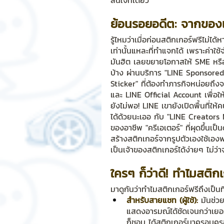
สนใจทีเดียว
ย้อนรอยอดีต: จากของแพ
Chat Bot
เวบไซต์
รวมบ
รู้ไหมว่าเมื่อก่อนสติกเกอร์ฟรีไม่ไ
เท่านั้นแหละที่ทำแจกได้ เพราะค่าใช
มันฮิต เลยขยายโอกาสให้ SME หรื
Sponsored Sticker
มาสคอ
บ้าง ผ่านบริการ "LINE Sponsored 
Sticker" ที่ต้องทำภารกิจหน่อยถึง
และ LINE Official Account เพื่อให
มาสคอต 3D
ยังไม่พอ! LINE เขายังเปิดพื้นที่ให้
ได้ด้วยนะเออ กับ "LINE Creators Mar
ของอาชีพ "ครีเอเตอร์" ที่ผุดขึ้นเ
สร้างสติกเกอร์จากรูปตัวเองใช้เองฟ
เป็นเจ้าของสติกเกอร์ได้ง่ายๆ ไม่ว่า
ใครๆ ก็ว่าดี! ทำไมสติ
มาดูกันว่าทำไมสติกเกอร์ฟรีถึงเป็นที
สำหรับสายแชท (ผู้ใช้):
 มันช่วย
แสดงอารมณ์ได้ชัดเจนกว่าเยอ
ก็ชอบ ได้สติกเกอร์มาครอบครอ