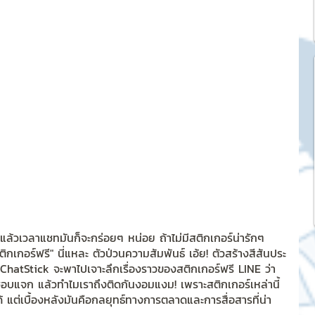
k Market
SME และ แฟรนไชส์
ะการบริหาร
และดีไซน์
tocurrency
 แล้วเวลาแชทมันก็จะกร่อยๆ หน่อย ถ้าไม่มีสติกเกอร์น่ารักๆ 
ิกเกอร์ฟรี" นี่แหละ ตัวป่วนความสัมพันธ์ เอ้ย! ตัวสร้างสีสันประ
 ChatStick จะพาไปเจาะลึกเรื่องราวของสติกเกอร์ฟรี LINE ว่า
งชอบแจก แล้วทำไมเราถึงติดกันงอมแงม! เพราะสติกเกอร์เหล่านี้
tStick NFT Collection
ด้ แต่เบื้องหลังมันคือกลยุทธ์ทางการตลาดและการสื่อสารที่น่า