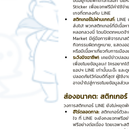
ขึ้นอยู่กับแพ็กเกจที่เลือก น
Sticker เพื่อแจกฟรีมีค่าใช้จ่
เกจที่ตกลงกับ LINE
สติกเกอร์ไม่ผ่านเกณฑ์:
 LINE 
ส่งไป! พวกสติกเกอร์ที่มีเนื
หลอกลวงนี่ โดนปัดตกหมดจ้า! ค
Market มีคู่มือการพิจารณาสติ
กิจกรรมผิดกฎหมาย, แสดงออกถ
หรือมีเนื้อหาเกี่ยวกับการเมือง
ระวังมิจฉาชีพ!:
 เคยมีข่าวปลอม
เพื่อขโมยข้อมูลนะ! ใครอยากไ
แอปฯ LINE เท่านั้นนะจ๊ะ และดูเ
ปลอดภัยไว้ก่อนดีที่สุด! ผู้ใช้
อาจนำไปสู่การขโมยข้อมูลส่วนต
ส่องอนาคต: สติกเกอร์
วงการสติกเกอร์ LINE ยังไม่หยุดพัฒ
ฮีโร่ตลอดกาล:
 สติกเกอร์ตัวล
ใจ ที่ LINE จะยังคงแจกฟรีอย่า
ฟรีอย่างต่อเนื่อง โดยเฉพาะส