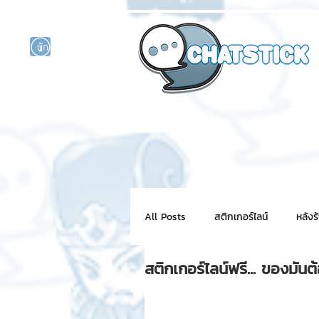
นักแสดงศิลปิน
รนด์
ร์ไลน์
All Posts
สติกเกอร์ไลน์
หลังร
สติกเกอร์ไลน์ฟรี... ของมันต้
NFT for BRAND
สติ๊กเกอร์ไ