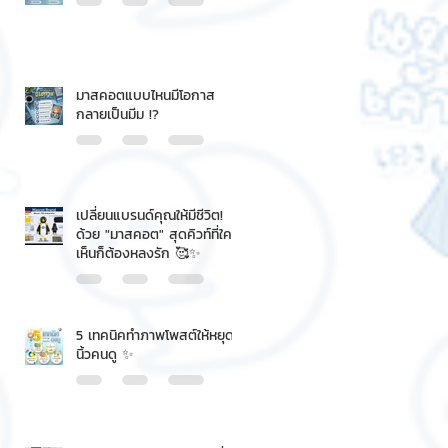
มาสคอตแบบไหนมีโอกาส
กลายเป็นมีม !?
เปลี่ยนแบรนด์คุณให้มีชีวิต!
ด้วย "มาสคอต" สุดคิวท์ที่ใคร
เห็นก็ต้องหลงรัก 🥰✨
5 เทคนิคทำภาพโพสต์ให้หยุด
นิ้วคนดู ✨