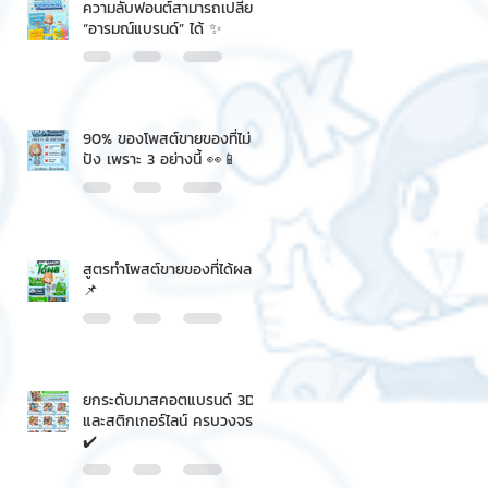
ความลับฟอนต์สามารถเปลี่ยน
“อารมณ์แบรนด์” ได้ ✨
90% ของโพสต์ขายของที่ไม่
ปัง เพราะ 3 อย่างนี้ 👀📱
สูตรทำโพสต์ขายของที่ได้ผล
📌
ยกระดับมาสคอตแบรนด์ 3D
และสติกเกอร์ไลน์ ครบวงจร
✔️