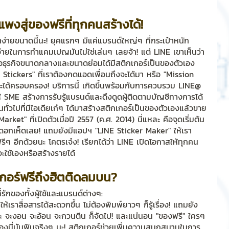
งสู่ของฟรีที่ทุกคนสร้างได้!
ริการ
Event Sticker
ด้หาง่ายขนาดนี้นะ! ยุคแรกๆ มีแค่แบรนด์ใหญ่ๆ ที่กระเป๋าหนัก
้จ่ายในการทำแคมเปญมันไม่ใช่เล่นๆ เลยจ้า! แต่ LINE เขาเห็นว่า
อธุรกิจขนาดกลางและขนาดย่อมได้มีสติกเกอร์เป็นของตัวเอง
ต
สติกเกอร์ไลน์ 3D
Stickers" ที่เราต้องกดแอดเพื่อนถึงจะได้มา หรือ "Mission 
จะได้ครอบครอง! บริการนี้ เกิดขึ้นพร้อมกับการควบรวม LINE@ 
้ SME สร้างการรับรู้แบรนด์และดึงดูดผู้ติดตามบัญชีทางการได้
คนทั่วไปที่มีไอเดียเก๋ๆ ได้มาสร้างสติกเกอร์เป็นของตัวเองแล้วขาย
ket" ที่เปิดตัวเมื่อปี 2557 (ค.ศ. 2014) นี่แหละ คือจุดเริ่มต้น
ป็นดอกเห็ดเลย! แถมยังมีแอปฯ "LINE Sticker Maker" ให้เรา
รีๆ อีกด้วยนะ โคตรเจ๋ง! เรียกได้ว่า LINE เปิดโอกาสให้ทุกคน
จะใช้เองหรือสร้างรายได้
กเกอร์ฟรีถึงฮิตติดลมบน?
่รักของทั้งผู้ใช้และแบรนด์ต่างๆ:
ให้เราสื่อสารได้สะดวกขึ้น ไม่ต้องพิมพ์ยาวๆ ก็รู้เรื่อง! แถมยัง
ะ จะงอน จะอ้อน จะกวนตีน ก็จัดไป! และแน่นอน "ของฟรี" ใครๆ 
งนี่มันฟินจริงๆ นะ! สติกเกอร์ช่วยเพิ่มความสนุกสนานในการ