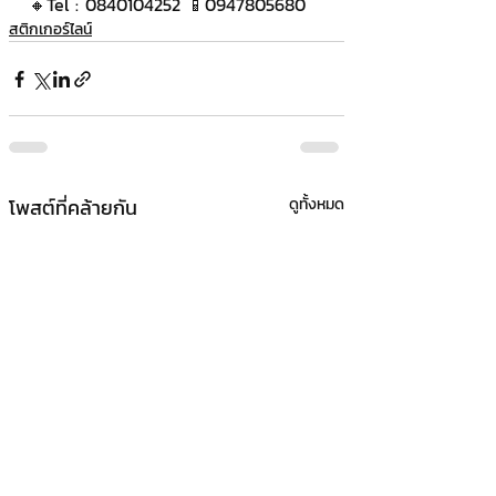
🔸Tel : 0840104252 📱0947805680
สติกเกอร์ไลน์
โพสต์ที่คล้ายกัน
ดูทั้งหมด