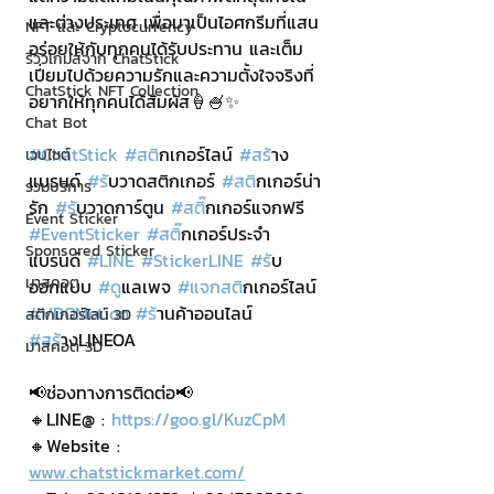
และต่างประเทศ เพื่อมาเป็นไอศกรีมที่แสน
NFT และ Cryptocurrency
อร่อยให้กับทุกคนได้รับประทาน และเต็ม
รีวิวเกมส์จาก ChatStick
เปี่ยมไปด้วยความรักและความตั้งใจจริงที่
ChatStick NFT Collection
อยากให้ทุกคนได้สัมผัส🍦🍧✨
Chat Bot
#ChatStick
#สต
ิกเกอร์ไลน์ 
#สร
้าง
เวบไซต์
แบรนด์ 
#ร
ับวาดสติกเกอร์ 
#สต
ิกเกอร์น่า
รวมบริการ
รัก 
#ร
ับวาดการ์ตูน 
#สต
ิ๊กเกอร์แจกฟรี 
Event Sticker
#EventSticker
#สต
ิ๊กเกอร์ประจำ
Sponsored Sticker
แบรนด์ 
#LINE
#StickerLINE
#ร
ับ
มาสคอต
ออกแบบ 
#ด
ูแลเพจ 
#แจกสต
ิกเกอร์ไลน์ 
#VDOMotion
#ร
้านค้าออนไลน์ 
สติกเกอร์ไลน์ 3D
#สร
้างLINEOA
มาสคอต 3D
📢ช่องทางการติดต่อ📢
🔸LINE@ : 
https://goo.gl/KuzCpM
🔸Website : 
www.chatstickmarket.com/