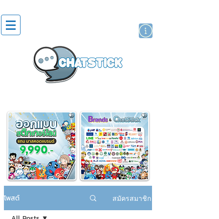
สติกเกอร์ไลน์
นักแสดงศิลปิน
แบรนด์
โพสต์
สมัครสมาชิก
All Posts