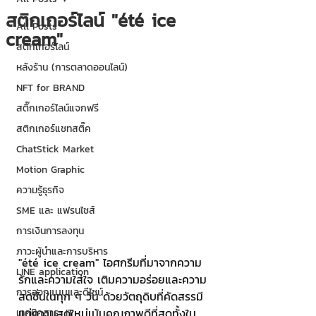
สติกเกอร์ไลน์ "été ice
All Posts
cream"
สติกเกอร์ไลน์
หลังร้าน (การตลาดออนไลน์)
NFT for BRAND
สติ๊กเกอร์ไลน์แจกฟรี
สติกเกอร์แชทสติ๊ค
ChatStick Market
Motion Graphic
ความรู้ธุรกิจ
SME และ แฟรนไชส์
การเงินการลงทุน
ภาวะผู้นำและการบริหาร
"été ice cream" ไอศกรีมที่มาจากความ
LINE application
รักและความใส่ใจ เติมความอร่อยและความ
การออกแบบและดีไซน์
สดชื่นในทุก ๆ วัน ด้วยวัตถุดิบที่คัดสรรมี
แต่ความสดใหม่เน้นคุณภาพดีที่สุดทั้งใน
เทคนิคสาระ IT