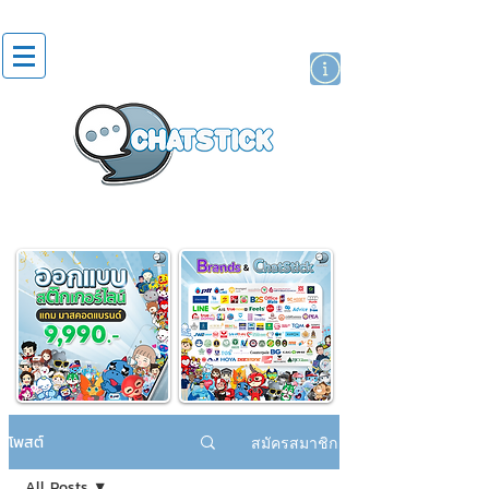
สติกเกอร์ไลน์
นักแสดงศิลปิน
แบรนด์
โพสต์
สมัครสมาชิก
All Posts