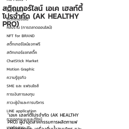
สติกเกอร์ไลน์ เอเค เฮลท์ตี้
All Posts
โปรจำกัด (AK HEALTHY
สติกเกอร์ไลน์
PRO)
หลังร้าน (การตลาดออนไลน์)
NFT for BRAND
สติ๊กเกอร์ไลน์แจกฟรี
สติกเกอร์แชทสติ๊ค
ChatStick Market
Motion Graphic
ความรู้ธุรกิจ
SME และ แฟรนไชส์
การเงินการลงทุน
ภาวะผู้นำและการบริหาร
LINE application
"เอเค เฮลท์ตี้โปรจำกัด (AK HEALTHY 
การออกแบบและดีไซน์
PRO) ผู้นำอุตสาหกรรมการ​ผลิตกาแฟ
เทคนิคสาระ IT
เสริมอาหาร☕️ เครื่องดื่มน้ำสมุนไพร และ