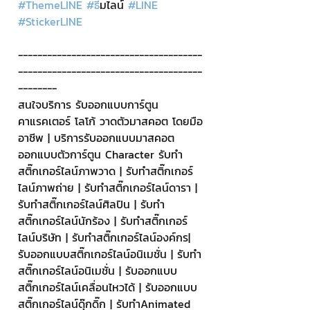
#ThemeLINE
#ธ
ีมไลน์ 
#LINE
#StickerLINE
--------------------------------------
--------------------------------------
--------
สนใจบริการ รับออกแบบการ์ตูน 
คาแรคเตอร์ โลโก้ วาดตัวมาสคอต โดยมือ
อาชีพ | บริการรับออกแบบมาสคอต 
ออกแบบตัวการ์ตูน Character รับทำ
สติ๊กเกอร์ไลน์ภาพวาด | รับทำสติ๊กเกอร์
ไลน์ภาพถ่าย | รับทำสติ๊กเกอร์ไลน์ดารา | 
รับทำสติ๊กเกอร์ไลน์ศิลปิน | รับทำ
สติ๊กเกอร์ไลน์นักร้อง | รับทำสติ๊กเกอร์
ไลน์บริษัท | รับทำสติ๊กเกอร์ไลน์องค์กร| 
รับออกแบบสติ๊กเกอร์ไลน์อนิเมชั่น | รับทำ
สติ๊กเกอร์ไลน์อนิเมชั่น | รับออกแบบ
สติ๊กเกอร์ไลน์เคลื่อนไหวได้ | รับออกแบบ
สติ๊กเกอร์ไลน์ดุ๊กดิ๊ก | รับทำAnimated 