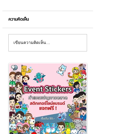
ความคิดเห็น
❗แจกสติกเกอร์ให้ลูกค้าใช้
✨ Event Stickers 
เขียนความคิดเห็น…
ช่วยองค์กร ที่สำคั
ฟรีง่ายๆ ด้วยการทำ
ออกใบกำกับภาษีให้ไ
Event Stickers