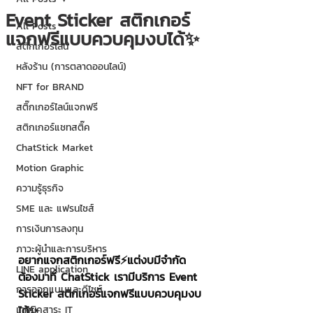
Event Sticker สติกเกอร์
All Posts
แจกฟรีแบบควบคุมงบได้✨
สติกเกอร์ไลน์
หลังร้าน (การตลาดออนไลน์)
NFT for BRAND
สติ๊กเกอร์ไลน์แจกฟรี
สติกเกอร์แชทสติ๊ค
ChatStick Market
Motion Graphic
ความรู้ธุรกิจ
SME และ แฟรนไชส์
การเงินการลงทุน
ภาวะผู้นำและการบริหาร
อยากแจกสติกเกอร์ฟรี⚡️แต่งบมีจำกัด 
LINE application
ต้องมาที่ ChatStick เรามีบริการ Event 
การออกแบบและดีไซน์
Sticker สติกเกอร์แจกฟรีแบบควบคุมงบ
ได้✨
เทคนิคสาระ IT