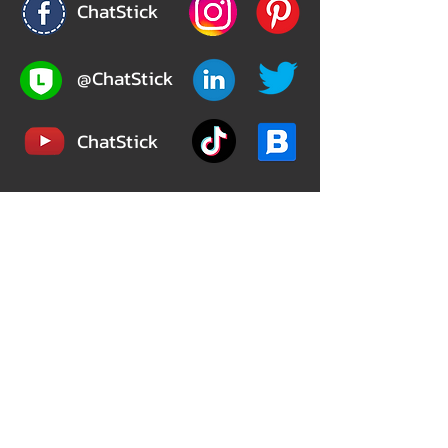
ChatStick
@ChatStick
ChatStick
Privacy & Policy
324/12 เวิร์ฟ เพชรเกษม 81 (Verve Phetkasem
81)
ถ.มาเจริญ(เพชรเกษม81) หนองแขม
กรุงเทพมหานคร 10160