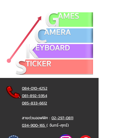
084-010-4252
081-892-5954
085-833-6612
สายด่วนออฟฟิศ :
02-297-0811
034-900-165
( จันทร์-ศุกร์)