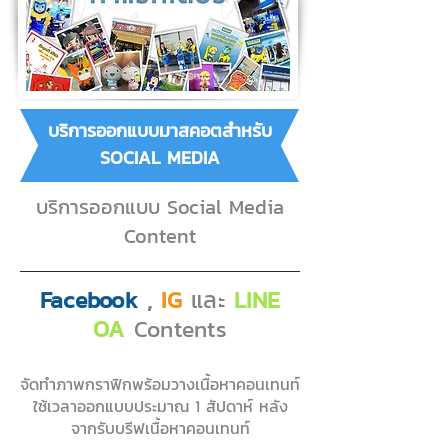
บริการออกแบบมาสคอตสำหรับ
SOCIAL MEDIA
บริการออกแบบ Social Media
Content
Facebook
,
IG
และ
LINE
OA
Contents
จัดทำภาพกราฟิกพร้อมวางเนื้อหาคอนเทนท์​
ใช้เวลาออกแบบประมาณ 1 สัปดาห์ หลัง
จากรับบรีฟเนื้อหาคอนเทนท์