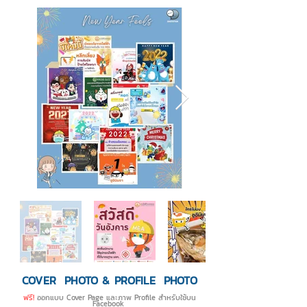
COVER PHOTO & PROFILE PHOTO
ฟรี!
ออกแบบ Cover Page และภาพ Profile สำหรับใช้บน
Facebook