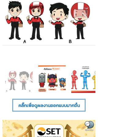
คลิ๊กเพื่อดูผลงานออกแบบมากขึ้น