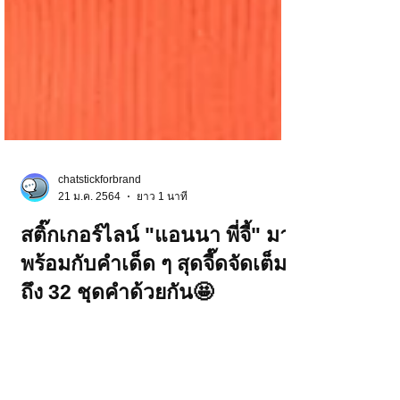
chatstickforbrand
21 ม.ค. 2564
ยาว 1 นาที
สติ๊กเกอร์ไลน์ "แอนนา พี่จี้" มา
พร้อมกับคำเด็ด ๆ สุดจี๊ดจัดเต็ม
ถึง 32 ชุดคำด้วยกัน🤩
"แอนนา พี่จี้" ตัวแม่ผู้สร้างวลีฮิตแห่งยุคมาแล้ว
ววว!!! มาพร้อมกับคำเด็ด ๆ สุดจี๊ดจัดเต็มถึง 32