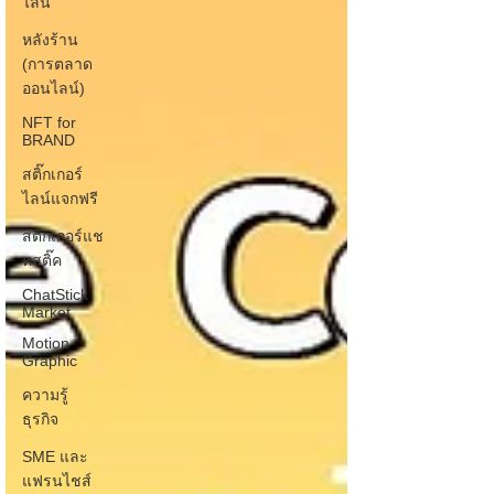
ไลน์
หลังร้าน
(การตลาด
ออนไลน์)
NFT for
BRAND
สติ๊กเกอร์
ไลน์แจกฟรี
สติกเกอร์แช
ทสติ๊ค
ChatStick
Market
Motion
Graphic
ความรู้
ธุรกิจ
SME และ
แฟรนไชส์