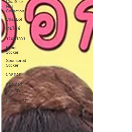
ChatStick
NFT
Collection
Chat Bot
เวบไซต์
รวมบริการ
Event
Sticker
Sponsored
Sticker
มาสคอต
สติกเกอร์
ไลน์ 3D
มาสคอต 3D