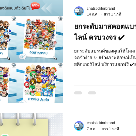
chatstickforbrand
 Market
Motion Graphic
ความรู้ธุรกิจ
14 ก.ค.
ยาว 1 นาที
ยกระดับมาสคอตแบรน
รลงทุน
ภาวะผู้นำและการบริหาร
LINE application
ไลน์ ครบวงจร ✔️
ยกระดับแบรนด์ของคุณให้โดดเด
จดจำง่าย ✨ สร้างภาพลักษณ์เป็น
ระ IT
NFT และ Cryptocurrency
รีวิวเกมส์จาก ChatStick
สติกเกอร์ไลน์ บริการแจกฟรี ✔️ออกแบบใหม่ ครบวงจร ✔️เข้าถึง
ง่าย สื่อสารง่าย ✔️มีเอกลักษณ์ 
สมัย ✔️สร้างความประทับใจ ✔️ปรั
at Bot
เวบไซต์
รวมบริการ
Event Sticker
ต้นวันนี้ ให้แบรนด์ของคุณมีชี
เลย #ChatStick #มาสคอต3D #สต
#Branding #ออกแบบคาแรคเตอร์
#สติ๊กเกอร์3D #สติก
สติกเกอร์ไลน์ 3D
มาสคอต 3D
chatstickforbrand
7 ก.ค.
ยาว 1 นาที