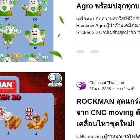
Agro พร้อมปลุกทุกบ
ชีวา!
เตรียมพบกับความสดใสมีชีวิต
Rainbow Agro ผู้นำด้านเคมีภ
Sticker 3D แอนิเมชันสุดน่ารัก "
ต่อความห่วงใยและพลังบวกให้ทุ
รอยยิ้ม น้องเรนโบว์ถูกออกแบบม
เคลื่อนไหวได้ถึง 16 แอคชัน เพ
สถานการณ์ สำหรับการสร้างสรรค
ChatStick เป็นผู้อยู่เบื้องหลัง
ให้โดดเด่นและเป็นที่จดจำ สามา
Choochai Thianthae
27 พ.ย. 2568
ยาว 1 นาที
ROCKMAN สุดแกร่ง
จาก CNC moving ด้
เคลื่อนไหวชุดใหม่!
CNC moving ผู้จำหน่ายรถโฟล์ค