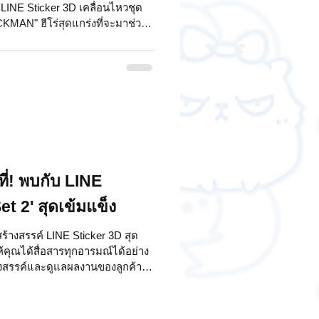
 LINE Sticker 3D เคลื่อนไหวชุด
KMAN" ฮีโร่สุดแกร่งที่จะมาช่วย
รสื่อสารในทุกวัน ด้วยท่าทางและคำ
รของ CNC moving ได้อย่างลงตัว
อบโจทย์ทั้งการใช้งานส่วนตัวและ
อความของคุณเต็มไปด้วยพลังและ
จาก ChatStick ผู้เชี่ยวชาญด้าน
ที่! พบกับ LINE
et 2' สุดเข้มแข็ง
้างสรรค์ LINE Sticker 3D สุด
ให้คุณได้สื่อสารทุกอารมณ์ได้อย่าง
รังสรรค์และดูแลผลงานของลูกค้า
รรค์สติกเกอร์ที่โดดเด่นไม่เหมือน
นอีกหนึ่งชุดที่สะท้อนถึงความประณีต
้วยภาพ 3D นิ่ง 8 แอ็กชัน ที่มา