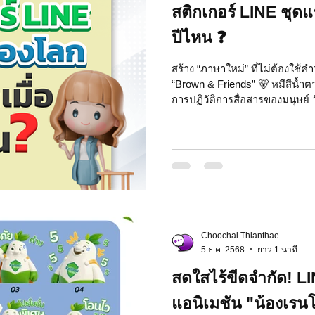
สติกเกอร์ LINE ชุด
ปีไหน ❓
สร้าง “ภาษาใหม่” ที่ไม่ต้องใช้ค
“Brown & Friends” 🐻 หมีสีน้ำต
การปฏิวัติการสื่อสารของมนุษย์ ว
ล้านชุดทั่วโลก และทุกครั้งที่คุ
พูด ภาพ อารมณ์ ไปพร้อมกัน ❓
มาเมื่อปีไหน ? 🥁 เฉลย → ปี 20
24 ชั่วโมงแรกที่เปิดให้ใช้ มีคนส
ก่อนสติกเกอร์ → พิมพ์เป็นร้อยค
Choochai Thianthae
5 ธ.ค. 2568
ยาว 1 นาที
สดใสไร้ขีดจำกัด! L
แอนิเมชัน "น้องเรน