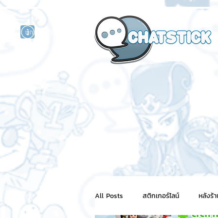
นักแสดงศิลปิน
รนด์
ร์ไลน์
All Posts
สติกเกอร์ไลน์
หลังร้