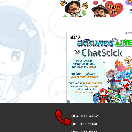
084-010-4252
081-892-5954
085-833-6612