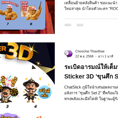
เคลื่อนย้ายคลังสินค้า ขอแนะนำ
ใหม่ล่าสุด นำโดยตัวละคร "ROC
เพิ่มสีสันและความสนุกให้กับกา
พูดที่สื่อถึงการทำงานและบริกา
สติกเกอร์ชุดนี้ออกแบบมาเพื่อต
การสื่อสารทางธุรกิจ ให้ทุกข้
ความเป็นมืออาชีพ ผลงานคุณภาพ
LINE Sticker..
Choochai Thianthae
22 พ.ย. 2568
ยาว 1 นาที
ระเบิดอารมณ์ให้เต็ม
Sticker 3D 'ขุนศึก S
ChatStick ภูมิใจนำเสนอผลงานสร
อลังการ "ขุนศึก Set 2" ที่พร้อม
ทรงพลังและมีสไตล์! ในฐานะผู้
ทุกชิ้น ChatStick มุ่งมั่นสร้างส
ใคร และ "ขุนศึก Set 2" นี้ก็เป็
และความใส่ใจในทุกรายละเอียด ด