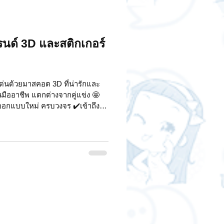
ด์ 3D และสติกเกอร์
่นด้วยมาสคอต 3D ที่น่ารักและ
มืออาชีพ แตกต่างจากคู่แข่ง 🤩
✔️เพิ่มการจดจำ ✔️ปรับลุคให้ทัน
บเป็น 3D แบบมืออาชีพ ฟรี! เริ่ม
วิตและเติบโตแบบไร้ขีดจำกัด 🚀ทัก
ิกเกอร์ไลน์ #สร้างแบรนด์
 #ของขวัญ #รับวาดสติกเกอร์