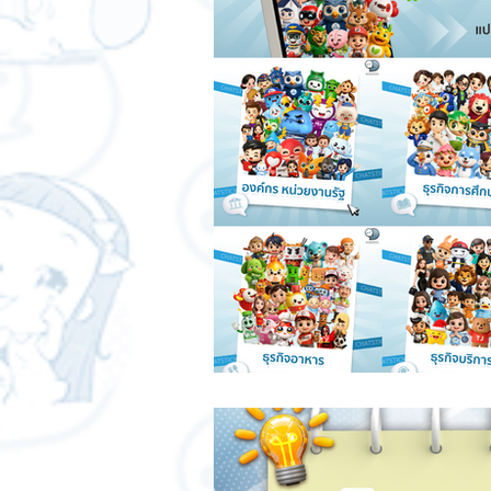
สติกเกอร์แชทสติ๊ค
ChatStick
SME และ แฟรนไชส์
การเงินกา
การออกแบบและดีไซน์
เทคนิคสา
ChatStick NFT Collection
Ch
Sponsored Sticker
มาสคอต