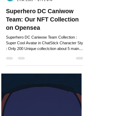
chatstickforbrand
1 ก.ค. 2565
ยาว 1 นาที
Superhero DC Caniwow
Team: Our NFT Collection
on Opensea
Superhero DC Caniwow Team Collection :
Super Cool Avatar in ChatStick Character Style
: Only 200 Unique collectction about 5 main
heroes...