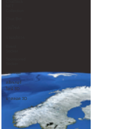
ChatStick
NFT
Collection
Chat Bot
เวบไซต์
รวมบริการ
Event
Sticker
Sponsored
Sticker
มาสคอต
สติกเกอร์
ไลน์ 3D
มาสคอต 3D