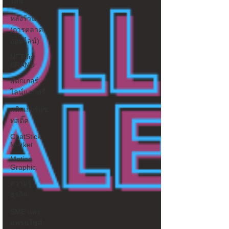
ไลน์
หลังร้าน
(การตลาด
ออนไลน์)
NFT for
BRAND
สติ๊กเกอร์
ไลน์แจกฟรี
สติกเกอร์แช
ทสติ๊ค
ChatStick
Market
Motion
Graphic
ความรู้
ธุรกิจ
SME และ
แฟรนไชส์