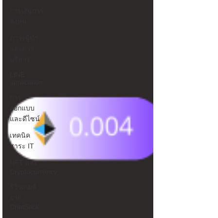
การเงินการ
ลงทุน
ภาวะผู้นำ
และการ
บริหาร
LINE
application
การ
ออกแบบ
และดีไซน์
เทคนิค
สาระ IT
NFT และ
Cryptocurrency
รีวิวเกมส์
จาก
ChatStick