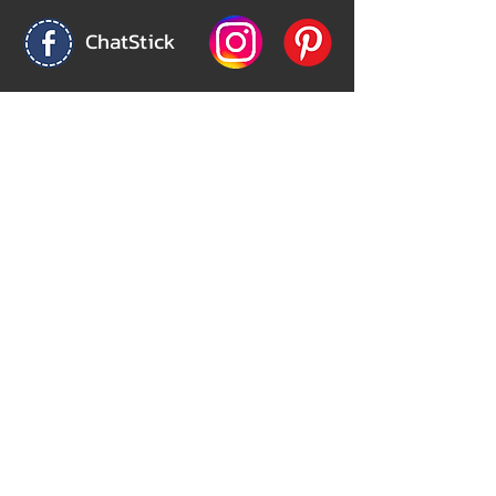
ChatStick
@ChatStick
ChatStick
Privacy & Policy
324/12 เวิร์ฟ เพชรเกษม 81 (Verve Phetkasem
81)
ถ.มาเจริญ(เพชรเกษม81) หนองแขม
กรุงเทพมหานคร 10160