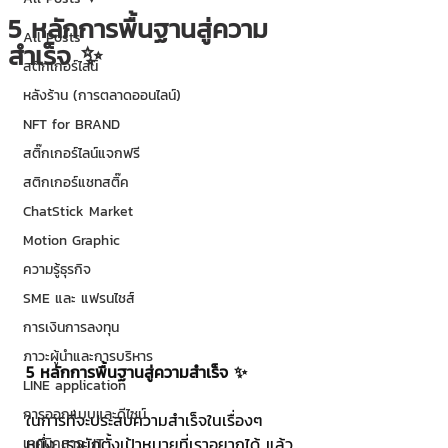
5 หลักการพื้นฐานสู่ความ
All Posts
สำเร็จ ✨
สติกเกอร์ไลน์
หลังร้าน (การตลาดออนไลน์)
NFT for BRAND
สติ๊กเกอร์ไลน์แจกฟรี
สติกเกอร์แชทสติ๊ค
ChatStick Market
Motion Graphic
ความรู้ธุรกิจ
SME และ แฟรนไชส์
การเงินการลงทุน
ภาวะผู้นำและการบริหาร
5 หลักการพื้นฐานสู่ความสำเร็จ ✨
LINE application
การออกแบบและดีไซน์
ในการที่จะประสบความสำเร็จในเรื่องๆ 
หนึ่ง เรามักตั้งเป้าหมายที่เราอยากได้ แล้ว
เทคนิคสาระ IT