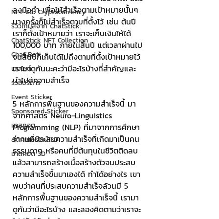
ลงมือทำ เพื่อให้สำเร็จตามเป้าหมายนั้นๆ 
NFT และ Cryptocurrency
บางครั้งก็ไม่สำเร็จตามที่ตั้งไว้ เช่น ต้นปี
รีวิวเกมส์จาก ChatStick
เราก็ตั้งเป้าหมายว่า เราจะเก็บเงินให้ได้ 
ChatStick NFT Collection
100,000 บาท ภายในสิ้นปี แต่เวลาผ่านไป
Chat Bot
จนสิ้นปีก็เก็บได้ไม่ถึงตามที่ตั้งเป้าหมายไว้ 
เรามาดูกันนะคะว่ามีอะไรบ้างที่สำคัญและ
เวบไซต์
นำไปสู่ความสำเร็จ
รวมบริการ
Event Sticker
5 หลักการพื้นฐานของความสำเร็จนี้ มา
Sponsored Sticker
จากศาสตร์ Neuro-Linguistics 
มาสคอต
Programming (NLP) ที่มาจากการศึกษา
ว่าคนที่ประสบความสำเร็จที่เกิดมาเป็นคน
สติกเกอร์ไลน์ 3D
ธรรมดาๆ หรือคนที่มีต้นทุนในชีวิตติดลบ 
มาสคอต 3D
แล้วสามารถสร้างเนื้อสร้างตัวจนประสบ
ความสำเร็จขึ้นมาเองได้ ทำได้อย่างไร เขา
พบว่าคนที่ประสบความสำเร็จล้วนมี 5 
หลักการพื้นฐานของความสำเร็จนี้ เรามา
ดูกันว่ามีอะไรบ้าง และลองคิดตามว่าเราจะ