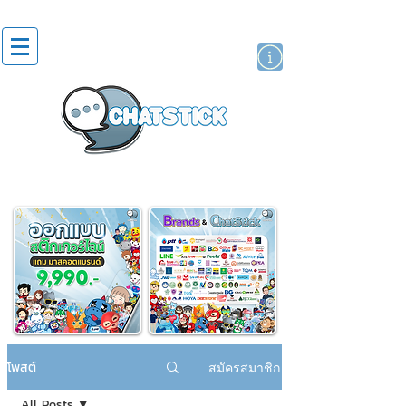
สติกเกอร์ไลน์
นักแสดงศิลปิน
แบรนด์
โพสต์
สมัครสมาชิก
All Posts