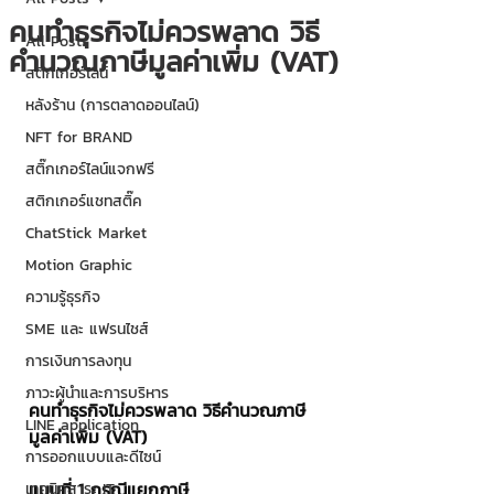
คนทำธุรกิจไม่ควรพลาด วิธี
All Posts
คำนวณภาษีมูลค่าเพิ่ม (VAT)
สติกเกอร์ไลน์
หลังร้าน (การตลาดออนไลน์)
NFT for BRAND
สติ๊กเกอร์ไลน์แจกฟรี
สติกเกอร์แชทสติ๊ค
ChatStick Market
Motion Graphic
ความรู้ธุรกิจ
SME และ แฟรนไชส์
การเงินการลงทุน
ภาวะผู้นำและการบริหาร
คนทำธุรกิจไม่ควรพลาด วิธีคำนวณภาษี
LINE application
มูลค่าเพิ่ม (VAT)
การออกแบบและดีไซน์
แบบที่ 1 กรณีแยกภาษี
เทคนิคสาระ IT