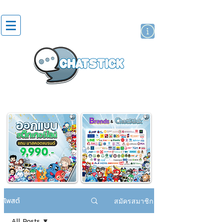
สติกเกอร์ไลน์
นักแสดงศิลปิน
แบรนด์
โพสต์
สมัครสมาชิก
All Posts