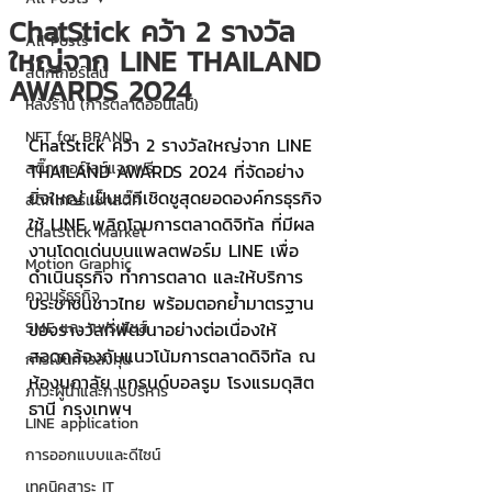
ChatStick คว้า 2 รางวัล
All Posts
ใหญ่จาก LINE THAILAND
สติกเกอร์ไลน์
AWARDS 2024
หลังร้าน (การตลาดออนไลน์)
NFT for BRAND
ChatStick คว้า 2 รางวัลใหญ่จาก LINE 
สติ๊กเกอร์ไลน์แจกฟรี
THAILAND AWARDS 2024 ที่จัดอย่าง
ยิ่งใหญ่ เป็นเวทีเชิดชูสุดยอดองค์กรธุรกิจ
สติกเกอร์แชทสติ๊ค
ใช้ LINE พลิกโฉมการตลาดดิจิทัล ที่มีผล
ChatStick Market
งานโดดเด่นบนแพลตฟอร์ม LINE เพื่อ
Motion Graphic
ดำเนินธุรกิจ ทำการตลาด และให้บริการ
ความรู้ธุรกิจ
ประชาชนชาวไทย พร้อมตอกย้ำมาตรฐาน
SME และ แฟรนไชส์
ของรางวัลที่พัฒนาอย่างต่อเนื่องให้
สอดคล้องกับแนวโน้มการตลาดดิจิทัล ณ 
การเงินการลงทุน
ห้องนภาลัย แกรนด์บอลรูม โรงแรมดุสิต
ภาวะผู้นำและการบริหาร
ธานี กรุงเทพฯ
LINE application
การออกแบบและดีไซน์
เทคนิคสาระ IT