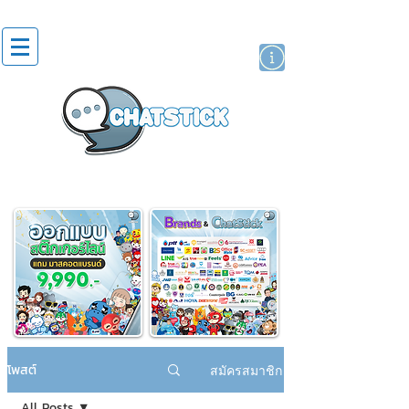
สติกเกอร์ไลน์
นักแสดงศิลปิน
แบรนด์
โพสต์
สมัครสมาชิก
All Posts