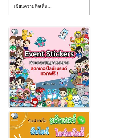
เปลี่ยนแบรนด์คุณให้มีชีวิต!
5 เทคนิคทำภาพโพสต
เขียนความคิดเห็น…
ด้วย "มาสคอต" สุดคิวท์ที่
หยุดนิ้วคนดู ✨
ใครเห็นก็ต้องหลงรัก 🥰✨