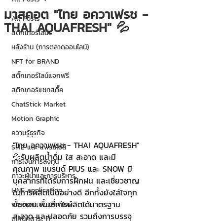
มาสคอต "ไทย อควาเฟรช -
All Posts
THAI AQUAFRESH" 💦
สติกเกอร์ไลน์
หลังร้าน (การตลาดออนไลน์)
NFT for BRAND
สติ๊กเกอร์ไลน์แจกฟรี
สติกเกอร์แชทสติ๊ค
ChatStick Market
Motion Graphic
ความรู้ธุรกิจ
"ไทย อควาเฟรช - THAI AQUAFRESH" 
SME และ แฟรนไชส์
💦รับผลิตน้ำดื่ม ใส สะอาด และมี
การเงินการลงทุน
คุณภาพ แบรนด์ PIUS และ SNOW มี
ภาวะผู้นำและการบริหาร
บุคลากรที่ได้รับการฝึกฝน และเชี่ยวชาญ
LINE application
ในการผลิตเป็นอย่างดี อีกทั้งยังใส่ใจทุก
ขั้นตอน พื้นที่การผลิตได้มาตรฐาน 
การออกแบบและดีไซน์
สะอาด และปลอดภัย รวมถึงการบรรจุ
เทคนิคสาระ IT