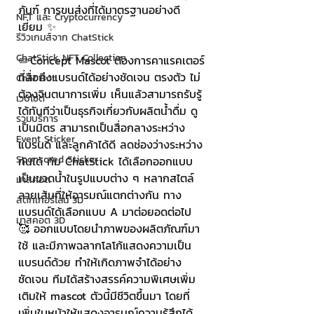
ภันฑ์ การขนส่งที่ได้มาตรฐานอย่างดี
NFT และ Cryptocurrency
เยี่ยม ✨
รีวิวเกมส์จาก ChatStick
ChatStick NFT Collection
✏️Concept Mascot ต้องการคาแรคเตอร์
ที่สื่อถึงแบรนด์ได้อย่างชัดเจน ตรงตัว ไม่
Chat Bot
ต้องจินตนาการเพิ่ม เห็นแล้วสามารถรับรู้
เวบไซต์
ได้ทันทีว่าเป็นธุรกิจเกี่ยวกับผลิตน้ำดื่ม ดู
รวมบริการ
เป็นมิตร สามารถเป็นสื่อกลางระหว่าง
Event Sticker
แบรนด์ และลูกค้าได้ดี ลดช่องว่างระหว่าง
Sponsored Sticker
กันได้ ทีม ChatStick ได้เลือกออกแบบ
เป็นขวดน้ำในรูปแบบต่าง ๆ หลากสไตล์
มาสคอต
ลายเส้นที่ให้อารมณ์แตกต่างกัน ทาง
สติกเกอร์ไลน์ 3D
แบรนด์ได้เลือกแบบ A มาต่อยอดต่อไป
มาสคอต 3D
🥰 ออกแบบโดยนำภาพของผลิตภัณฑ์มา
ใช้ และมีภาพฉลากโลโก้แสดงความเป็น
แบรนด์ด้วย ทำให้เกิดภาพจำได้อย่าง
ชัดเจน ทีมได้สร้างสรรค์ความพิเศษเพิ่ม
เติมให้ mascot ตัวนี้มีชีวิตขึ้นมา โดยที่
เพิ่มใบหน้าให้แสดงอารมณ์ความรู้สึกได้ 