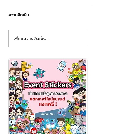
ความคิดเห็น
สติกเกอร์ไลน์ "โบนัส จอม
กรี๊ดออกมาค่ะ‼ "แม่
เขียนความคิดเห็น…
ป่วน ชุด 2" จะส่งหาใครก็มี
าภรณ์" มาแล้วววว
เอกลักษณ์สุดๆไม่ซ้ำใคร
พร้อมชุดคำเด็ดๆ ที่
แน่นอน🤩
แฟนนางงามต้องห้
พลาด👑