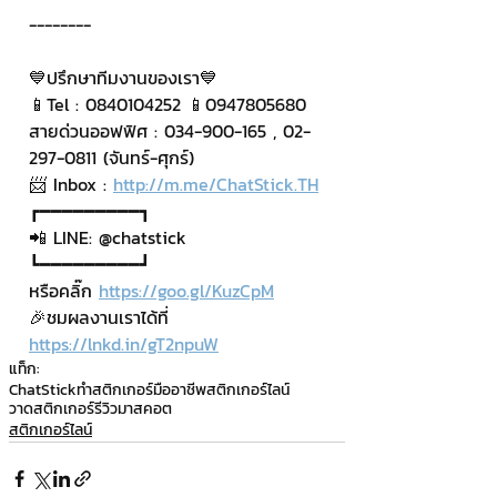
--------
💙ปรึกษาทีมงานของเรา💙
📱Tel : 0840104252 📱0947805680
สายด่วนออฟฟิศ : 034-900-165 , 02-
297-0811 (จันทร์-ศุกร์)
📨 Inbox : 
http://m.me/ChatStick.TH
┏━━━━━━━━━┓
📲 LINE: @chatstick
┗━━━━━━━━━┛
หรือคลิ๊ก 
https://goo.gl/KuzCpM
🎉ชมผลงานเราได้ที่ 
https://lnkd.in/gT2npuW
แท็ก:
ChatStick
ทำสติกเกอร์มืออาชีพ
สติกเกอร์ไลน์
วาดสติกเกอร์
รีวิวมาสคอต
สติกเกอร์ไลน์