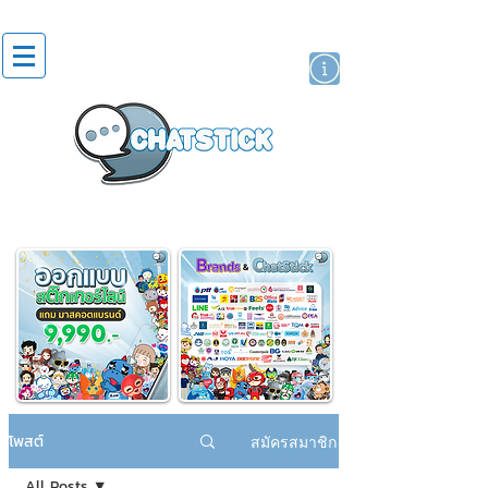
สติกเกอร์ไลน์
นักแสดงศิลปิน
แบรนด์
โพสต์
สมัครสมาชิก
All Posts