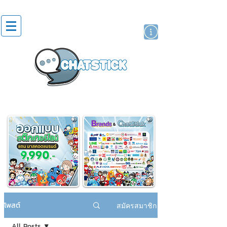
สติกเกอร์ไลน์
นักแสดงศิลปิน
แบรนด์
โพสต์
สมัครสมาชิก
All Posts