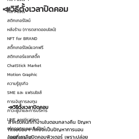
📣วิธีตั้งเวลาปิดคอม
All Posts
สติกเกอร์ไลน์
หลังร้าน (การตลาดออนไลน์)
NFT for BRAND
สติ๊กเกอร์ไลน์แจกฟรี
สติกเกอร์แชทสติ๊ค
ChatStick Market
Motion Graphic
ความรู้ธุรกิจ
SME และ แฟรนไชส์
การเงินการลงทุน
📣วิธีตั้งเวลาปิดคอม
ภาวะผู้นำและการบริหาร
LINE application
สำหรับคนที่ทำงานในตอนกลางคืน ปัญหา
การออกแบบและดีไซน์
ที่เจอบ่อยๆ ก็คงจะเป็นปัญหาการนอน
โดยที่เราลืมปิดคอมพิวเตอร์ เพราะปล่อย
เทคนิคสาระ IT