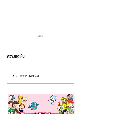
ความคิดเห็น
📣วิธีลง Windows 10
📣วิธีอัดวีดีโอหน้า
เขียนความคิดเห็น…
windows 10