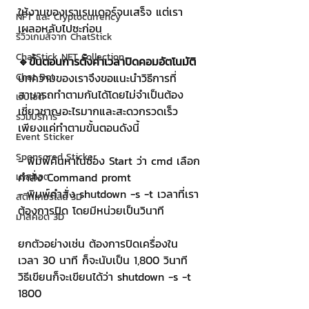
ให้งานของเราเรนเดอร์จนเสร็จ แต่เรา
NFT และ Cryptocurrency
เผลอหลับไปซะก่อน
รีวิวเกมส์จาก ChatStick
ChatStick NFT Collection
🔹ขั้นตอนการตั้งค่าเวลาปิดคอมอัตโนมัติ
Chat Bot
บทความของเราจึงขอแนะนำวิธีการที่
สามารถทำตามกันได้โดยไม่จำเป็นต้อง
เวบไซต์
เชี่ยวชาญอะไรมากและสะดวกรวดเร็ว 
รวมบริการ
เพียงแค่ทำตามขั้นตอนดังนี้
Event Sticker
Sponsored Sticker
- พิมพ์ค้นหาในช่อง Start ว่า cmd เลือก
คำสั่ง Command promt
มาสคอต
- พิมพ์คำสั่ง shutdown -s -t เวลาที่เรา
สติกเกอร์ไลน์ 3D
ต้องการปิด โดยมีหน่วยเป็นวินาที
มาสคอต 3D
ยกตัวอย่างเช่น ต้องการปิดเครื่องใน
เวลา 30 นาที ก็จะนับเป็น 1,800 วินาที 
วิธีเขียนก็จะเขียนได้ว่า shutdown -s -t 
1800