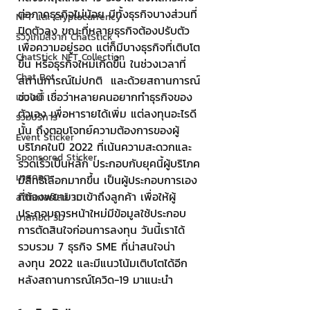
ต่อภาคธุรกิจไม่น้อย มีทั้งธุรกิจบางส่วนที่
NFT และ Cryptocurrency
ปิดตัวลง ขณะที่หลายธุรกิจต้องปรับตัว
รีวิวเกมส์จาก ChatStick
เพื่อความอยู่รอด แต่ก็มีบางธุรกิจที่เติบโต
ChatStick NFT Collection
ขึ้น หรือธุรกิจใหม่เกิดขึ้น ในช่วงเวลาที่
Chat Bot
สถานการณ์ไม่ปกติ  และด้วยสถานการณ์
ช่วงนี้ เชื่อว่าหลายคนอยากทำธุรกิจของ
เวบไซต์
ตัวเอง เพื่อหารายได้เพิ่ม แต่ลงทุนอะไรดี
รวมบริการ
นั้น ถึงตอบโจทย์ความต้องการของผู้
Event Sticker
บริโภคในปี 2022 ที่เน้นความสะดวกและ
Sponsored Sticker
รวดเร็วเป็นหลัก ประกอบกับยุคนี้ผู้บริโภค
มาสคอต
มีสิทธิเลือกมากขึ้น เป็นผู้ประกอบการเอง
ที่ต้องพยายามเข้าถึงลูกค้า เพื่อให้ผู้
สติกเกอร์ไลน์ 3D
ประกอบการหน้าใหม่มีข้อมูลใช้ประกอบ
มาสคอต 3D
การตัดสินใจก่อนการลงทุน วันนี้เราได้
รวบรวม 7 ธุรกิจ SME ที่น่าสนใจน่า
ลงทุน 2022 และมีแนวโน้มเติบโตได้อีก
หลังสถานการณ์โควิด-19 มาแนะนำ