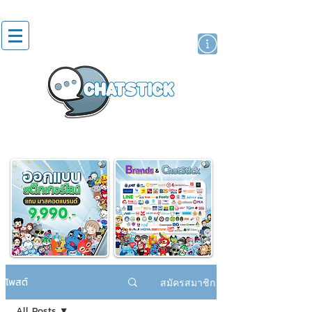
สติกเกอร์ไลน์
นักแสดงศิลปิน
แบรนด์
โพสต์
สมัครสมาชิก
All Posts