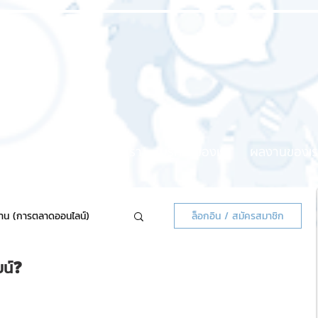
หน้าแรก
เกี่ยวกับเรา
บริการของเรา
ผลงานของเร
้าน (การตลาดออนไลน์)
ล็อกอิน / สมัครสมาชิก
ยน์❓
ลน์แจกฟรี