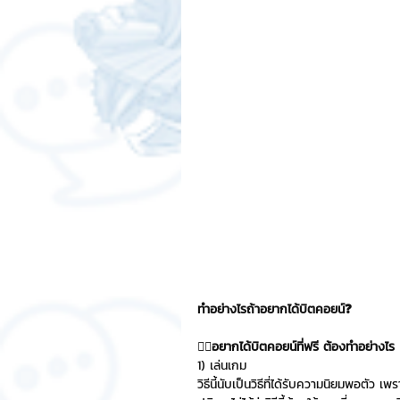
สติกเกอร์แชทสติ๊ค
ChatStic
Motion Graphic
ความรู้ธุรกิจ
การเงินการลงทุน
ภาวะผู้นำแล
LINE application
การออกแบบ
เทคนิคสาระ IT
NFT และ Cryp
ทำอย่างไรถ้าอยากได้บิตคอยน์❓
👉🏻อยากได้บิตคอยน์ที่ฟรี ต้องทำอย่างไร
1) เล่นเกม 
รีวิวเกมส์จาก ChatStick
Cha
วิธีนี้นับเป็นวิธีที่ได้รับความนิยมพอตัว เพ