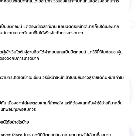
บิตคอยน์ที่ได้มากก็ไม่ได้เยอะมาก วิธีนี้จึงเหมาะกับคนที่ไม่ได้จริงจังกับการ
ริการ
Event Sticker
ป็นบิตคอยน์ แต่ต้องใช้เวลาที่นาน แถมบิตคอยน์ที่ได้มากก็ไม่ได้เยอะมาก
การเล่นเกมเหมาะกับคนที่ไม่ได้จริงจังกับการเทรดมาก
ต
สติกเกอร์ไลน์ 3D
ู้เข้าเว็บไซต์ ผู้อ่านก็จะได้ค่าตอบแทนเป็นบิตคอยน์ แต่วิธีนี้ก็ไม่ค่อยจะคุ้ม
่ได้จริงจังกับการเทรดมาก
ามคริปโตได้เข้าไปเขียน วิธีนี้หน้าใหม่ที่เข้าไปเขียนอาจสู้รายได้กับหน้าเก่าไม่
ยมใช้กัน เนื่องจากได้ผลตอบแทนที่น่าพอใจ แต่ก็ต้องแลกกับค่าใช้จ่ายที่มากขึ้น
ับคนที่พอมีทุนพอสมควร
อยน์ได้อย่างไรบ้าง
line Market Place ในตลาดก็มีบิตคอยน์หลากหลายสกุลให้เลือกซื้ออย่าง