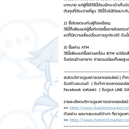
มากมาย แต่ผู้ที่ใช้วิธีนี้ต้องมีกระเป๋าเก
ต้นทุนที่ต้องจ่ายที่สูง วิธีนี้จึงไม่ได้เหมาะก
2) ซื้อโดยตรงกับผู้ถือเหรียญ
วิธีนี้ก็เพียงแค่ผู้ซื้อติดต่อซื้อขายโดยต
แต่ก็มีความเสี่ยงเรื่องการถูกโกงได้ ดังน
3) ซื้อผ่าน ATM
วิธีนี้เพียงแค่ซื้อผ่านเครื่อง BTM แต่ข้อเสี
จึงค่อนข้างหายาก ค่าธรรมเนียมก็เลยสูงต
--------------------------------
สนใจบริการดูแลการตลาดออนไลน์ | ทำก
รับสร้างแบรนด์  | รับทำการตลาดออนไลน
Facebook แฟนเพจ  | รับดูแล LINE OA 
รายละเอียดบริการดูแลการตลาดออนไลน์
>> 
https://www.chatstickmarket.co
ตัวอย่าง ผลงานแบรนด์ต่างๆ ที่เราดูแล
>> 
https://www.chatstickmarket.co
--------------------------------