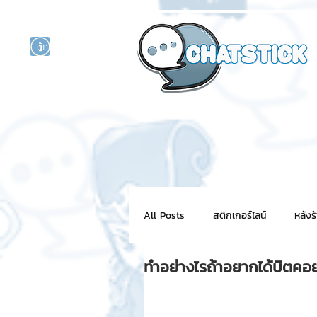
นักแสดงศิลปิน
รนด์
ร์ไลน์
All Posts
สติกเกอร์ไลน์
หลังร
ทำอย่างไรถ้าอยากได้บิตคอ
NFT for BRAND
สติ๊กเกอร์ไ