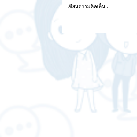
เขียนความคิดเห็น…
พามาทำความรู้จักกับ Decentr
Finance (DeFi)