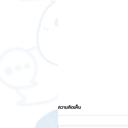
ความคิดเห็น