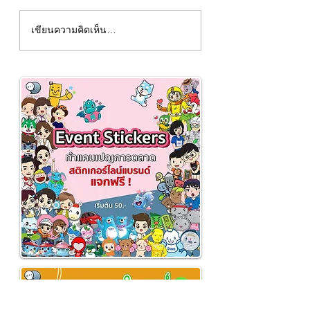
Cryptotab คืออะไร
เขียนความคิดเห็น…