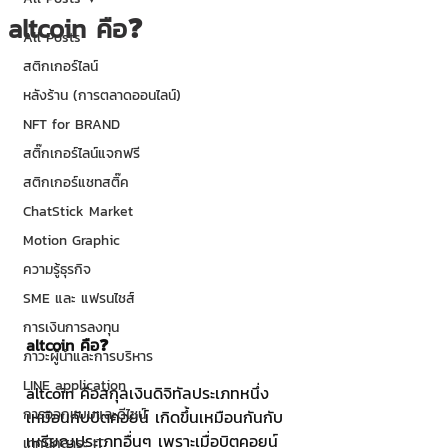
altcoin คือ❓
All Posts
สติกเกอร์ไลน์
หลังร้าน (การตลาดออนไลน์)
NFT for BRAND
สติ๊กเกอร์ไลน์แจกฟรี
สติกเกอร์แชทสติ๊ค
ChatStick Market
Motion Graphic
ความรู้ธุรกิจ
SME และ แฟรนไชส์
การเงินการลงทุน
altcoin คือ❓
ภาวะผู้นำและการบริหาร
LINE application
altcoin คือสกุลเงินดิจิทัลประเภทหนึ่ง 
การออกแบบและดีไซน์
เหมือนกับบิตคอยน์ เกิดขึ้นเหมือนกันกับ
เหรียญประเภทอื่นๆ เพราะเมื่อบิตคอยน์
เทคนิคสาระ IT