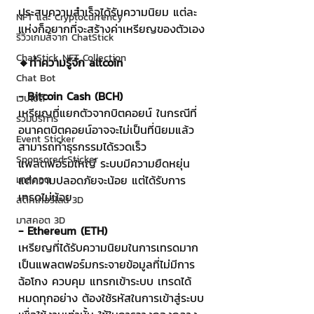
ประสบความสำเร็จได้รับความนิยม แต่ละ
NFT และ Cryptocurrency
แห่งก็อยากที่จะสร้างค่าเหรียญของตัวเอง
รีวิวเกมส์จาก ChatStick
ChatStick NFT Collection
🔸ทำความรู้จัก altcoin
Chat Bot
- Bitcoin Cash (BCH)
เวบไซต์
เหรียญที่แยกตัวจากบิตคอยน์ ในกรณีที่
รวมบริการ
อนาคตบิตคอยน์อาจจะไม่เป็นที่นิยมแล้ว 
Event Sticker
สามารถทำธุรกรรมได้รวดเร็ว 
Sponsored Sticker
แพลตฟอร์มใหญ่ ระบบมีความยืดหยุ่น 
แต่ความปลอดภัยจะน้อย แต่ได้รับการ
มาสคอต
เทรดไม่น้อย
สติกเกอร์ไลน์ 3D
มาสคอต 3D
- Ethereum (ETH)
เหรียญที่ได้รับความนิยมในการเทรดมาก 
เป็นแพลตฟอร์มกระจายข้อมูลที่ไม่มีการ
ฉ้อโกง ควบคุม แทรกเข้าระบบ เทรดได้
หมดทุกอย่าง ต้องใช้รหัสในการเข้าสู่ระบบ