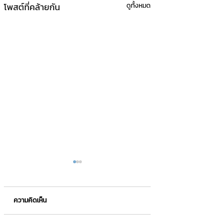
โพสต์ที่คล้ายกัน
ดูทั้งหมด
ความคิดเห็น
IOST คืออะไร❓