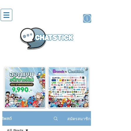
สติกเกอร์ไลน์
นักแสดงศิลปิน
แบรนด์
โพสต์
สมัครสมาชิก
All Posts