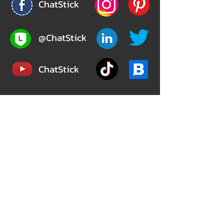
ChatStick
@ChatStick
ChatStick
Privacy & Policy
324/12 เวิร์ฟ เพชรเกษม 81 (Verve Phetkasem
81)
ถ.มาเจริญ(เพชรเกษม81) หนองแขม
กรุงเทพมหานคร 10160