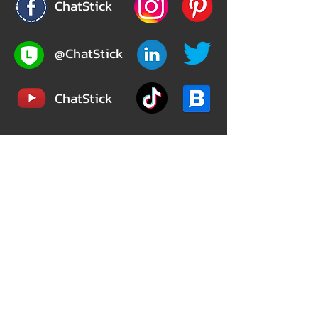
ChatStick
@ChatStick
ChatStick
Privacy & Policy
324/12 เวิร์ฟ เพชรเกษม 81 (Verve Phetkasem
81)
ถ.มาเจริญ(เพชรเกษม81) หนองแขม
กรุงเทพมหานคร 10160