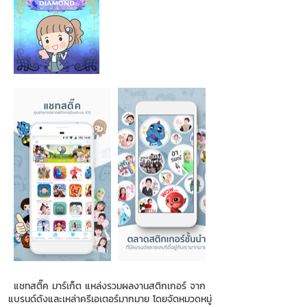
แชทสติ๊ค มาร์เก็ต แหล่งรวมผลงานสติกเกอร์ จาก
แบรนด์ดังและเหล่าครีเอเตอร์มากมาย โดยจัดหมวดหมู่