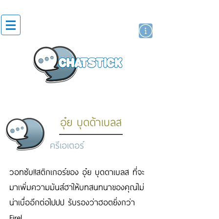
สติกเกอร์ไลน์
นักแสดงศิลปิน
แบรนด์
อุ๋ย บุดด้าเบลส
ครีเอเตอร์
วอทซับ!!สติกเกอร์ของ อุ๋ย บุดดาเบลส ที่จะ
มาเพิ่มความมันส์ฮาให้บทสนทนาของคุณไม่
น่าเบื่ออีกต่อไปปป รับรองว่าฮอตยิ่งกว่า
Fire!