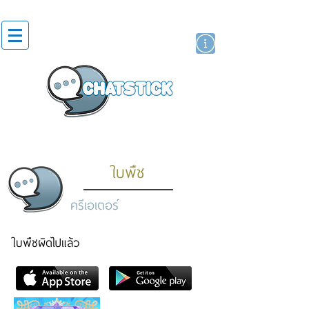
สติกเกอร์ไลน์
นักแสดงศิลปิน
แบรนด์
ใบพืช
ครีเอเตอร์
ใบพืชผิดไปแล้ว