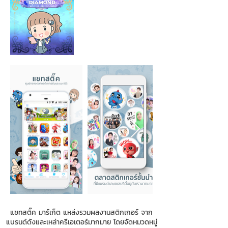
แชทสติ๊ค มาร์เก็ต แหล่งรวมผลงานสติกเกอร์ จาก
แบรนด์ดังและเหล่าครีเอเตอร์มากมาย โดยจัดหมวดหมู่