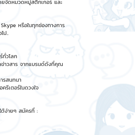
ดยจัดหมวดหมู่สติกเกอร์ และ
, Skype หรือในทุกช่องทางการ
ไป..
์ทั่วโลก
ูลข่าวสาร จากแบรนด์ดังที่คุณ
รการสนทนา
ื่อครีเตอร์ในดวงใจ
้ง่ายๆ สมัครที่ :