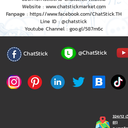
Website :
www.chatstickmarket.com
Fanpage :
https://www.facebook.com/ChatStick.TH
Line ID : @chatstick
Youtube Channel : goo.gl/587m6c
@ChatStick
ChatStick
324/12 เ
81)