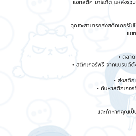
แชทสติ๊ค มาร์เก็ต แหล่งรว
คุณจะสามารถส่งสติกเกอร์ไปได
แชท
• ตลาดส
• สติกเกอร์ฟรี จากแบรนด์ดัง
• ส่งสติก
• ค้นหาสติกเกอร์ท
และถ้าหากคุณเป็น