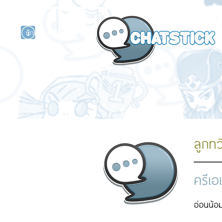
นักแสดงศิลปิน
รนด์
ร์ไลน์
ลูกทว
ครีเอ
อ่อนน้อม