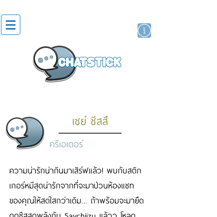
สติกเกอร์ไลน์
นักแสดงศิลปิน
แบรนด์
เซย์ ชีสสึ
ครีเอเตอร์
ความน่ารักน่ากินมาเสิร์ฟแล้ว! พบกับสติก
เกอร์หมีสุดน่ารักจากที่จะมาป่วนห้องแชท
ของคุณให้สดใสกว่าเดิม... ถ้าพร้อมจะมายืด
ดดชีสสุดพลังกับ Saychiizu แล้วว โหลด