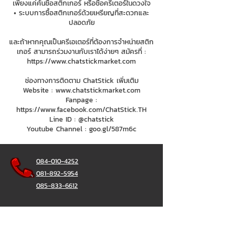
เพียงแค่ค้นชื่อสติกเกอร์ หรือชื่อครีเตอร์ในดวงใจ
• ระบบการซื้อสติกเกอร์ด้วยเหรียญที่สะดวกและ
ปลอดภัย
และถ้าหากคุณเป็นครีเอเตอร์ที่ต้องการจำหน่ายสติก
เกอร์ สามารถร่วมงานกับเราได้ง่ายๆ สมัครที่ :
https://www.chatstickmarket.com
ช่องทางการติดตาม ChatStick เพิ่มเติม
Website :
www.chatstickmarket.com
Fanpage :
https://www.facebook.com/ChatStick.TH
Line ID : @chatstick
Youtube Channel : goo.gl/587m6c
084-010-4252
081-892-5954
085-833-6612
สายด่วนออฟฟิศ :
02-297-0811
034-900-165
( จันทร์-ศุกร์)