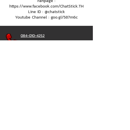
Fanpage :
https://www.facebook.com/ChatStick.TH
Line ID : @chatstick
Youtube Channel : goo.gl/587m6c
084-010-4252
081-892-5954
085-833-6612
สายด่วนออฟฟิศ :
02-297-0811
034-900-165
( จันทร์-ศุกร์)
ChatStick
@ChatStick
ChatStick