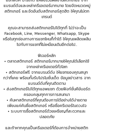
แชทสติ๊ค มาร์เก็ต แหล่งรวมผลงานสติกเกอร์ จาก
แบรนด์ดังและเหล่าครีเอเตอร์มากมาย โดยจัดหมวดหมู่
สติกเกอร์ และจัดอันดับสติกเกอร์สุดฮิต ให้คุณไม่ตก
เทรนด์
คุณจะสามารถส่งสติกเกอร์ไปได้ทุกที่ ไม่ว่าจะเป็น
Facebook, Line, Messenger, Whatsapp, Skype
หรือในทุกช่องทางการแชทไหนก็ทำได้ ให้คุณเพลิดเพลิน
ไปกับการแชทที่ไม่เหมือนเดิมอีกต่อไป..
ฟีเจอร์หลัก
• ตลาดสติกเกอร์ สติกเกอร์มากมายให้คุณได้เลือกใช้
จากเหล่าครีเอเตอร์ทั่วโลก
• สติกเกอร์ฟรี จากแบรนด์ดัง ให้แชทของคุณสนุก
กว่าที่เคย พร้อมทั้งรับโปรโมชั่นเด็ด ข้อมูลข่าวสาร จาก
แบรนด์ดังที่คุณติดตาม
• ส่งสติกเกอร์ไปได้ทุกแอพแชท ด้วยฟังก์ชั่นคีย์บอร์ด
ครอบคลุมทุกการการสนทนา
• ค้นหาสติกเกอร์ที่คุณต้องการได้อย่างได้ง่ายดาย
เพียงแค่ค้นชื่อสติกเกอร์ หรือชื่อครีเตอร์ในดวงใจ
• ระบบการซื้อสติกเกอร์ด้วยเหรียญที่สะดวกและ
ปลอดภัย
และถ้าหากคุณเป็นครีเอเตอร์ที่ต้องการจำหน่ายสติก