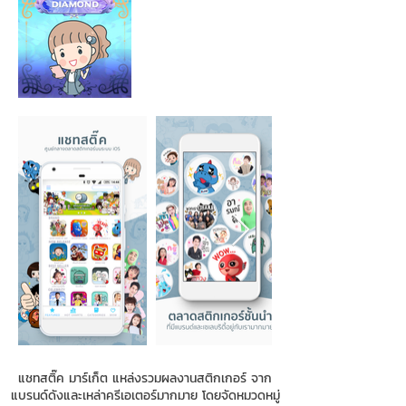
แชทสติ๊ค มาร์เก็ต แหล่งรวมผลงานสติกเกอร์ จาก
แบรนด์ดังและเหล่าครีเอเตอร์มากมาย โดยจัดหมวดหมู่