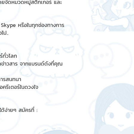
ดยจัดหมวดหมู่สติกเกอร์ และ
, Skype หรือในทุกช่องทางการ
ไป..
์ทั่วโลก
ูลข่าวสาร จากแบรนด์ดังที่คุณ
รการสนทนา
ื่อครีเตอร์ในดวงใจ
้ง่ายๆ สมัครที่ :