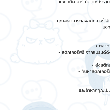
แชทสติ๊ค มาร์เก็ต แหล่งรว
คุณจะสามารถส่งสติกเกอร์ไปได
แชท
• ตลาดส
• สติกเกอร์ฟรี จากแบรนด์ดัง
• ส่งสติก
• ค้นหาสติกเกอร์ท
และถ้าหากคุณเป็น