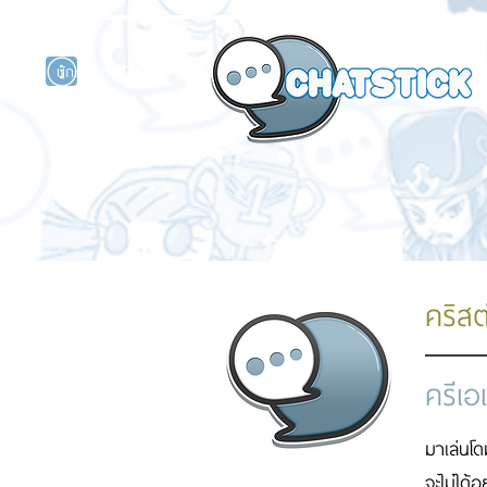
นักแสดงศิลปิน
รนด์
ร์ไลน์
คริสต
ครีเอ
มาเล่นโด
จะไม่ได้อ