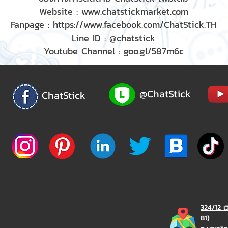
Website :
www.chatstickmarket.com
Fanpage :
https://www.facebook.com/ChatStick.TH
Line ID : @chatstick
Youtube Channel : goo.gl/587m6c
@ChatStick
ChatStick
324/12 เ
81)