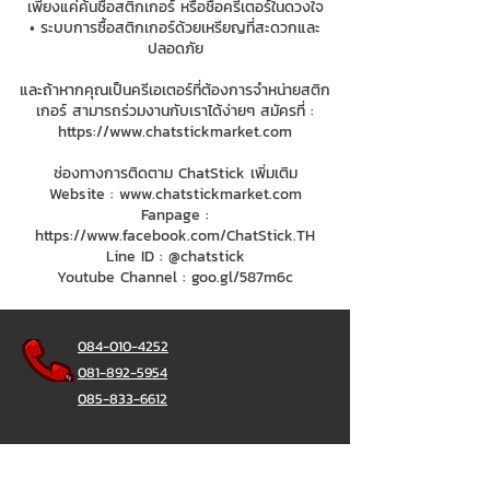
เพียงแค่ค้นชื่อสติกเกอร์ หรือชื่อครีเตอร์ในดวงใจ
• ระบบการซื้อสติกเกอร์ด้วยเหรียญที่สะดวกและ
ปลอดภัย
และถ้าหากคุณเป็นครีเอเตอร์ที่ต้องการจำหน่ายสติก
เกอร์ สามารถร่วมงานกับเราได้ง่ายๆ สมัครที่ :
https://www.chatstickmarket.com
ช่องทางการติดตาม ChatStick เพิ่มเติม
Website :
www.chatstickmarket.com
Fanpage :
https://www.facebook.com/ChatStick.TH
Line ID : @chatstick
Youtube Channel : goo.gl/587m6c
084-010-4252
081-892-5954
085-833-6612
สายด่วนออฟฟิศ :
02-297-0811
034-900-165
( จันทร์-ศุกร์)