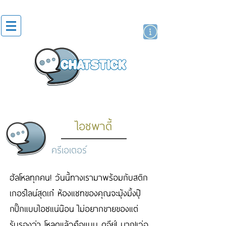
สติกเกอร์ไลน์
นักแสดงศิลปิน
แบรนด์
ไอซพาดี้
ครีเอเตอร์
ฮัลโหลทุกคน! วันนี้ทางเรามาพร้อมกับสติก
เกอร์ไลน์สุดเก๋ ห้องแชทของคุณจะมุ้งมิ้งปุ๊
กปิ๊กแบบไอซแน่น๊อน ไม่อยากขายของแต่
รับรองว่า โหลดแล้วคือแบบ ดจีย์! มาก!เว่อ