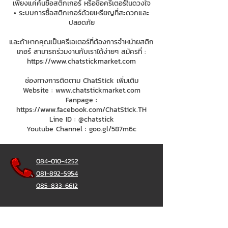
เพียงแค่ค้นชื่อสติกเกอร์ หรือชื่อครีเตอร์ในดวงใจ
• ระบบการซื้อสติกเกอร์ด้วยเหรียญที่สะดวกและ
ปลอดภัย
และถ้าหากคุณเป็นครีเอเตอร์ที่ต้องการจำหน่ายสติก
เกอร์ สามารถร่วมงานกับเราได้ง่ายๆ สมัครที่ :
https://www.chatstickmarket.com
ช่องทางการติดตาม ChatStick เพิ่มเติม
Website :
www.chatstickmarket.com
Fanpage :
https://www.facebook.com/ChatStick.TH
Line ID : @chatstick
Youtube Channel : goo.gl/587m6c
084-010-4252
081-892-5954
085-833-6612
สายด่วนออฟฟิศ :
02-297-0811
034-900-165
( จันทร์-ศุกร์)