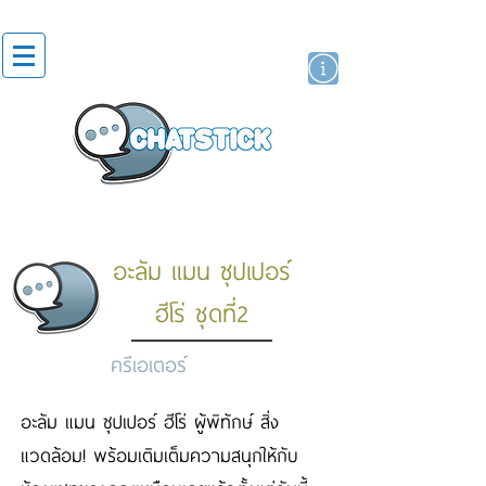
สติกเกอร์ไลน์
นักแสดงศิลปิน
แบรนด์
อะลัม แมน ซุปเปอร์
ฮีโร่ ชุดที่2
ครีเอเตอร์
อะลัม แมน ซุปเปอร์ ฮีโร่ ผู้พิทักษ์ สิ่ง
แวดล้อม! พร้อมเติมเต็มความสนุกให้กับ