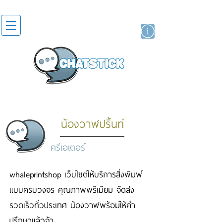
สติกเกอร์ไลน์
นักแสดงศิลปิน
แบรนด์
น้องวาฬปริ้นท์
ครีเอเตอร์
whaleprintshop เว็บไซต์ให้บริการสิ่งพิมพ์
แบบครบวงจร คุณภาพพรีเมียม จัดส่ง
รวดเร็วทั่วประเทศ น้องวาฬพร้อมให้คำ
ปรึกษาแล้วจ้า