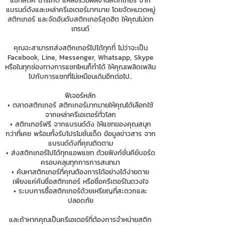
แชทสติ๊ค มาร์เก็ต แหล่งรวมผลงานสติกเกอร์ จาก
แบรนด์ดังและเหล่าครีเอเตอร์มากมาย โดยจัดหมวดหมู่
สติกเกอร์ และจัดอันดับสติกเกอร์สุดฮิต ให้คุณไม่ตก
เทรนด์
คุณจะสามารถส่งสติกเกอร์ไปได้ทุกที่ ไม่ว่าจะเป็น
Facebook, Line, Messenger, Whatsapp, Skype
หรือในทุกช่องทางการแชทไหนก็ทำได้ ให้คุณเพลิดเพลิน
ไปกับการแชทที่ไม่เหมือนเดิมอีกต่อไป..
ฟีเจอร์หลัก
• ตลาดสติกเกอร์ สติกเกอร์มากมายให้คุณได้เลือกใช้
จากเหล่าครีเอเตอร์ทั่วโลก
• สติกเกอร์ฟรี จากแบรนด์ดัง ให้แชทของคุณสนุก
กว่าที่เคย พร้อมทั้งรับโปรโมชั่นเด็ด ข้อมูลข่าวสาร จาก
แบรนด์ดังที่คุณติดตาม
• ส่งสติกเกอร์ไปได้ทุกแอพแชท ด้วยฟังก์ชั่นคีย์บอร์ด
ครอบคลุมทุกการการสนทนา
• ค้นหาสติกเกอร์ที่คุณต้องการได้อย่างได้ง่ายดาย
เพียงแค่ค้นชื่อสติกเกอร์ หรือชื่อครีเตอร์ในดวงใจ
• ระบบการซื้อสติกเกอร์ด้วยเหรียญที่สะดวกและ
ปลอดภัย
และถ้าหากคุณเป็นครีเอเตอร์ที่ต้องการจำหน่ายสติก