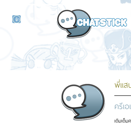
นักแสดงศิลปิน
รนด์
ร์ไลน์
พี่แสน
ครีเอ
เติมเต็ม