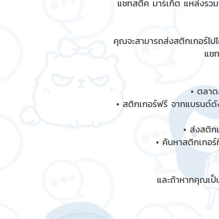
แชทสติ๊ค มาร์เก็ต แหล่งรว
คุณจะสามารถส่งสติกเกอร์ไปได
แชท
• ตลาดส
• สติกเกอร์ฟรี จากแบรนด์ดัง
• ส่งสติก
• ค้นหาสติกเกอร์ท
และถ้าหากคุณเป็น