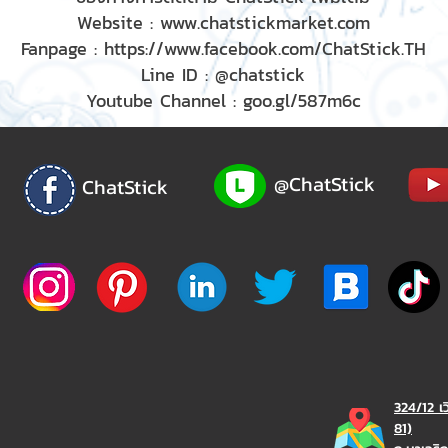
Website :
www.chatstickmarket.com
Fanpage :
https://www.facebook.com/ChatStick.TH
Line ID : @chatstick
Youtube Channel : goo.gl/587m6c
@ChatStick
ChatStick
324/12 เ
81)