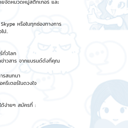
ดยจัดหมวดหมู่สติกเกอร์ และ
, Skype หรือในทุกช่องทางการ
ไป..
์ทั่วโลก
ูลข่าวสาร จากแบรนด์ดังที่คุณ
รการสนทนา
ื่อครีเตอร์ในดวงใจ
้ง่ายๆ สมัครที่ :