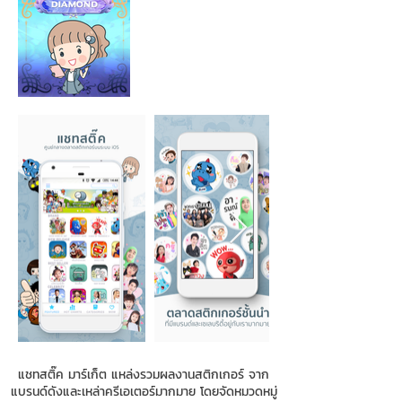
แชทสติ๊ค มาร์เก็ต แหล่งรวมผลงานสติกเกอร์ จาก
แบรนด์ดังและเหล่าครีเอเตอร์มากมาย โดยจัดหมวดหมู่