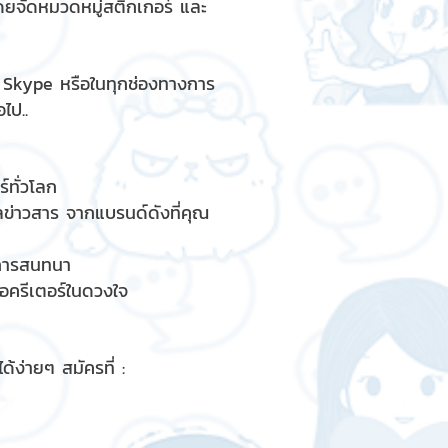
ดยจัดหมวดหมู่สติกเกอร์ และ
, Skype หรือในทุกช่องทางการ
ไป..
์ทั่วโลก
ูลข่าวสาร จากแบรนด์ดังที่คุณ
รการสนทนา
ื่อครีเตอร์ในดวงใจ
้ง่ายๆ สมัครที่ :