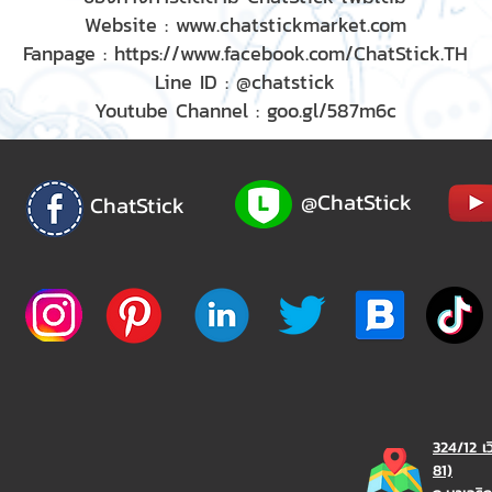
Website :
www.chatstickmarket.com
Fanpage :
https://www.facebook.com/ChatStick.TH
Line ID : @chatstick
Youtube Channel : goo.gl/587m6c
@ChatStick
ChatStick
324/12 เ
81)