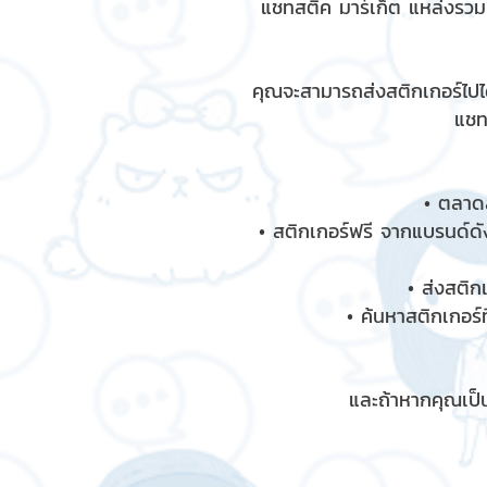
แชทสติ๊ค มาร์เก็ต แหล่งรว
คุณจะสามารถส่งสติกเกอร์ไปได
แชท
• ตลาดส
• สติกเกอร์ฟรี จากแบรนด์ดัง
• ส่งสติก
• ค้นหาสติกเกอร์ท
และถ้าหากคุณเป็น