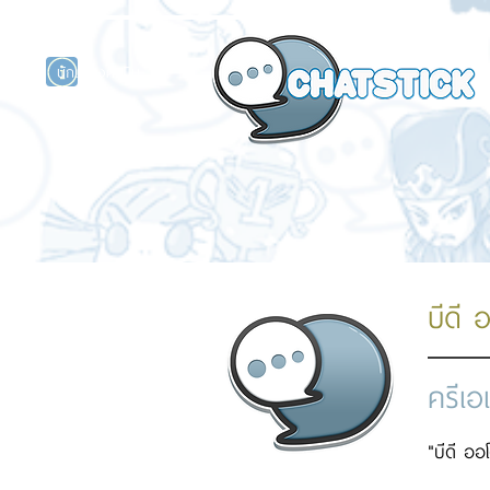
นักแสดงศิลปิน
รนด์
ร์ไลน์
บีดี อ
ครีเอ
"บีดี ออ