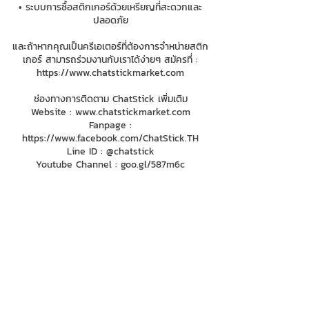
• ระบบการซื้อสติกเกอร์ด้วยเหรียญที่สะดวกและ
ปลอดภัย
และถ้าหากคุณเป็นครีเอเตอร์ที่ต้องการจำหน่ายสติก
เกอร์ สามารถร่วมงานกับเราได้ง่ายๆ สมัครที่ :
https://www.chatstickmarket.com
ช่องทางการติดตาม ChatStick เพิ่มเติม
Website :
www.chatstickmarket.com
Fanpage :
https://www.facebook.com/ChatStick.TH
Line ID : @chatstick
Youtube Channel : goo.gl/587m6c
084-010-4252
081-892-5954
085-833-6612
สายด่วนออฟฟิศ :
02-297-0811
034-900-165
( จันทร์-ศุกร์)